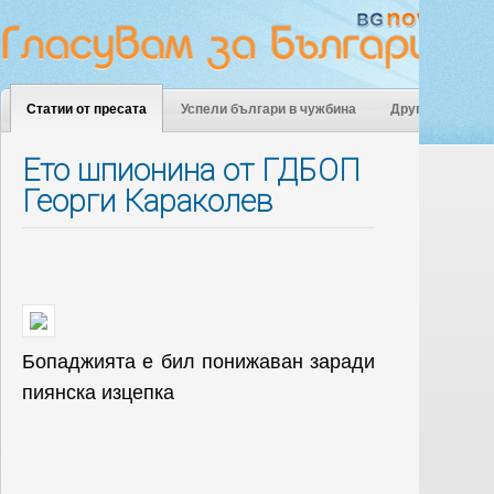
Статии от пресата
Успели българи в чужбина
Други
Ето шпионина от ГДБОП
Георги Караколев
Бопаджията е бил понижаван заради
пиянска изцепка