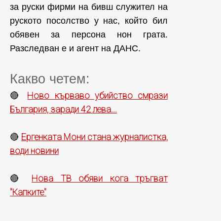
за руски фирми на бивш служител на
руското посолство у нас, който бил
обявен за персона нон грата.
Разследван е и агент на ДАНС.
Какво четем:
Ново кърваво убийство смрази
🔴
България, заради 42 лева...
Ергенката Мони стана журналистка,
🔴
води новини
Нова ТВ обяви кога тръгват
🔴
"Капките"