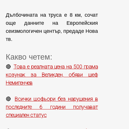
Дълбочината на труса е 8 км, сочат
още данните на Европейския
сеизмологичен център, предаде Нова
тв.
Какво четем:
Това е реалната цена на 500 грама
🔴
козунак за Великден, обяви шеф
Немигенчев
Всички шофьори без нарушения в
🔴
последните 6 години получават
специален статус