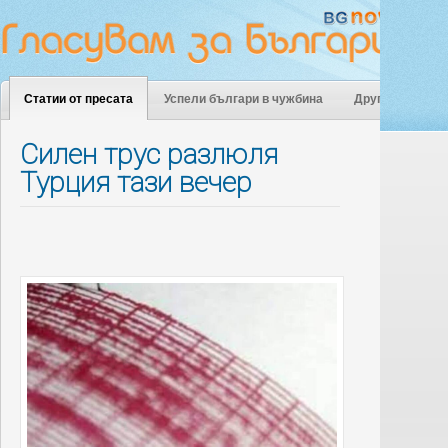
Статии от пресата
Успели българи в чужбина
Други
Силен трус разлюля
Турция тази вечер