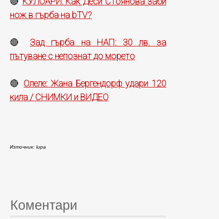
КУЛОАРИ: Как Деси Стоянова заби
🔴
нож в гърба на bTV?
Зад гърба на НАП: 30 лв. за
🔴
пътуване с непознат до морето
Олеле: Жана Бергендорф удари 120
🔴
кила / СНИМКИ и ВИДЕО
Източник: lupa
Коментари