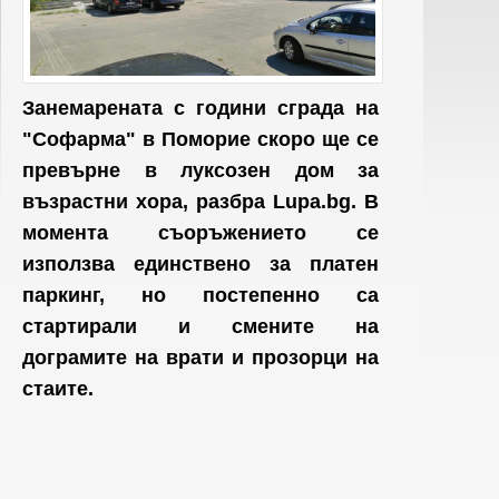
Занемарената с години сграда на
"Софарма" в Поморие скоро ще се
превърне в луксозен дом за
възрастни хора, разбра Lupa.bg. В
момента съоръжението се
използва единствено за платен
паркинг, но постепенно са
стартирали и смените на
дограмите на врати и прозорци на
стаите.