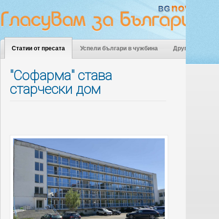
Статии от пресата
Успели българи в чужбина
Други
"Софарма" става
старчески дом