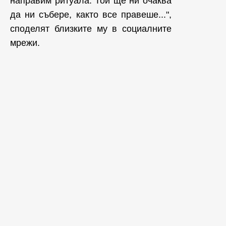
направим ритуала. Той ще ни очаква
да ни събере, както все правеше...",
споделят близките му в социалните
мрежи.