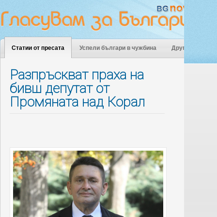
Статии от пресата
Успели българи в чужбина
Други
Разпръскват праха на
бивш депутат от
Промяната над Корал