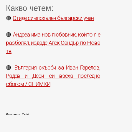
Какво четем:
Отиде си епохален български учен
🔴
Андреа има нов любовник, който я е
🔴
разболял, издаде Алек Сандър по Нова
тв
България скърби за Иван Гарелов,
🔴
Радев и Деси си взеха последно
сбогом / СНИМКИ
Източник: Petel