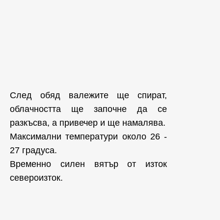
След обяд валежите ще спират,
облачността ще започне да се
разкъсва, а привечер и ще намалява.
Максимални температури около 26 -
27 градуса.
Временно силен вятър от изток
североизток.