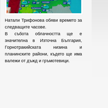
Натали Трифонова обяви времето за
следващите часове.
В събота облачността ще е
значителна в Източна България,
Горнотракийската низина и
планинските райони, където ще има
валежи от дъжд и гръмотевици.