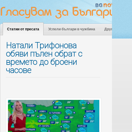
Статии от пресата
Успели българи в чужбина
Други
Натали Трифонова
обяви пълен обрат с
времето до броени
часове