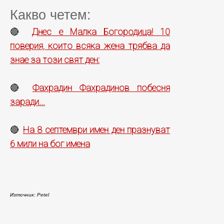
Какво четем:
Днес е Малка Богородица! 10
🔴
поверия, които всяка жена трябва да
знае за този свят ден:
Фахрадин Фахрадинов побесня
🔴
заради...
На 8 септември имен ден празнуват
🔴
6 мили на бог имена
Източник: Petel