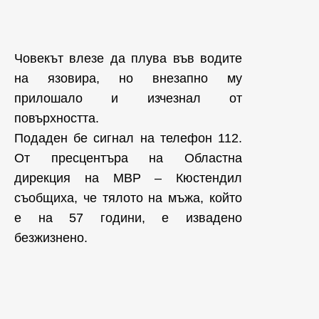
Човекът влезе да плува във водите
на язовира, но внезапно му
прилошало и изчезнал от
повърхността.
Подаден бе сигнал на телефон 112.
От пресцентъра на Областна
дирекция на МВР – Кюстендил
съобщиха, че тялото на мъжа, който
е на 57 години, е извадено
безжизнено.