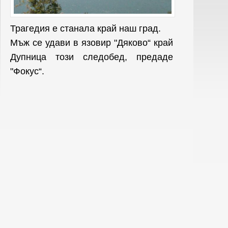
Трагедия е станала край наш град.
Мъж се удави в язовир "Дяково“ край
Дупница този следобед, предаде
"Фокус“.