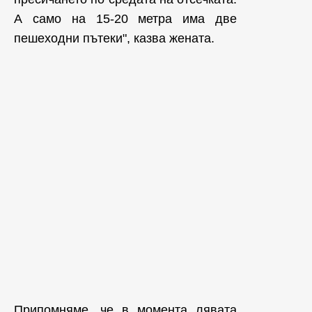
А само на 15-20 метра има две
пешеходни пътеки", казва жената.
Припомняме, че в момента лявата