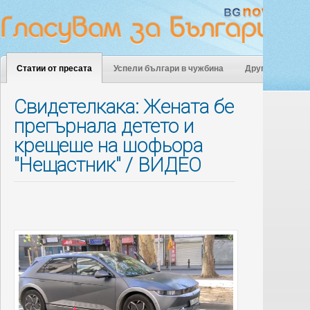
Статии от пресата
Успели българи в чужбина
Други
Свидетелкака: Жената бе
прегърнала детето и
крещеше на шофьора
"Нещастник" / ВИДЕО