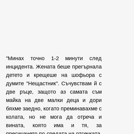
"Минах точно 1-2 минути след
инцидента. Жената беше прегърнала
детето и крещеше на шофьора с
думите "Нещастник". Съчувствам й с
две ръце, защото аз самата съм
майка на две малки деца и дори
бяхме заедно, когато преминавахме с
колата, но не мога да отреча и
вината, която има и тя, за
пресичането по средата на отсечката.