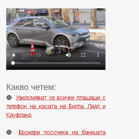
Какво четем:
Уведомяват се всички плащащи с
🔴
телефон на касата на Билла, Лидл и
Кауфланд
Брокери посочиха на баницата
🔴