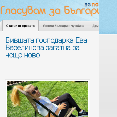
Статии от пресата
Успели българи в чужбина
Други
Бившата господарка Ева
Веселинова загатна за
нещо ново