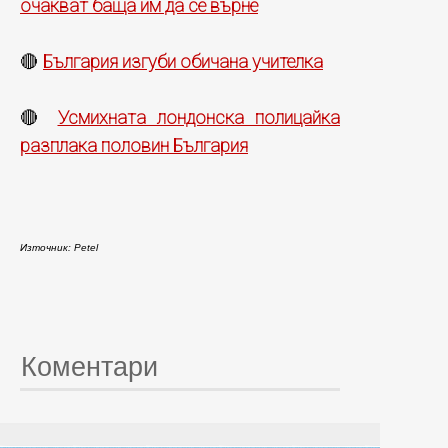
очакват баща им да се върне
България изгуби обичана учителка
🔴
Усмихната лондонска полицайка
🔴
разплака половин България
Източник: Petel
Коментари