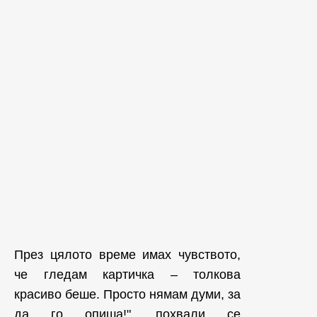
През цялото време имах чувството,
че гледам картичка – толкова
красиво беше. Просто нямам думи, за
да го опиша!", похвали се