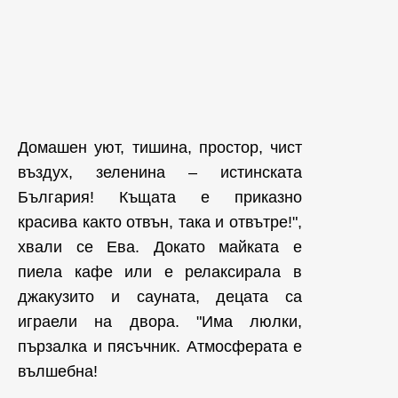
Домашен уют, тишина, простор, чист
въздух, зеленина – истинската
България! Къщата е приказно
красива както отвън, така и отвътре!",
хвали се Ева. Докато майката е
пиела кафе или е релаксирала в
джакузито и сауната, децата са
играели на двора. "Има люлки,
пързалка и пясъчник. Атмосферата е
вълшебна!