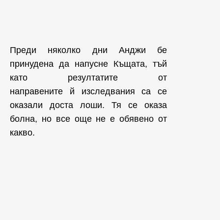
Преди няколко дни Анджи бе
принудена да напусне Къщата, тъй
като резултатите от
направените й изследвания са се
оказали доста лоши. Тя се оказа
болна, но все още не е обявено от
какво.