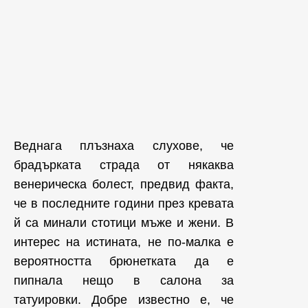
Веднага плъзнаха слухове, че
брадърката страда от някаква
венерическа болест, предвид факта,
че в последните години през кревата
й са минали стотици мъже и жени. В
интерес на истината, не по-малка е
вероятността брюнетката да е
пипнала нещо в салона за
татуировки. Добре известно е, че