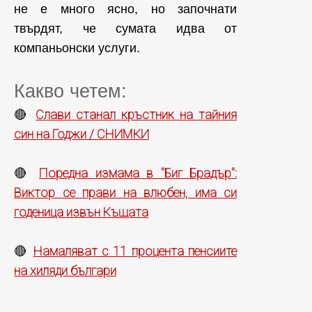
не е много ясно, но започнати
твърдят, че сумата идва от
компаньонски услуги.
Какво четем:
Слави станал кръстник на тайния
🔴
син на Годжи / СНИМКИ
Поредна измама в "Биг Брадър":
🔴
Виктор се прави на влюбен, има си
годеница извън Къщата
Намаляват с 11 процента пенсиите
🔴
на хиляди българи