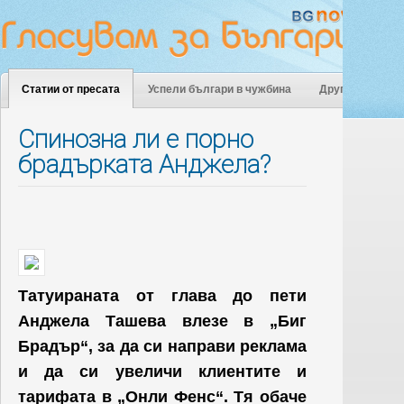
Статии от пресата
Успели българи в чужбина
Други
Спинозна ли е порно
брадърката Анджела?
Татуираната от глава до пети
Анджела Ташева влезе в „Биг
Брадър“, за да си направи реклама
и да си увеличи клиентите и
тарифата в „Онли Фенс“. Тя обаче