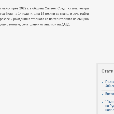
майки през 2022 г. в община Сливен. Сред тях има четири
и са били на 14 години, а на 15 години са станали вече майки
бракове и раждания в страната са на територията на община
дишно момиче, сочат данни от анализи на ДАЗД.
Стати
Пълна
400 е
Внеза
"Пътн
на Ру
наср