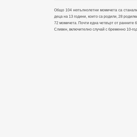
Общо 104 непълнолетни момичета са станали 
деца на 13 години, които са родили, 28 родилк
72 момичета. Почти една четвърт от ранните 
Сливен, включително случай с бременно 10-го