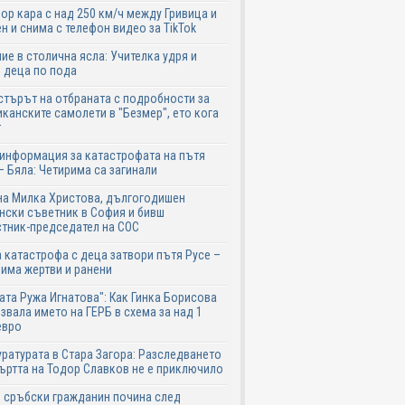
р кара с над 250 км/ч между Гривица и
н и снима с телефон видео за TikTok
ие в столична ясла: Учителка удря и
 деца по пода
търът на отбраната с подробности за
канските самолети в "Безмер", ето кога
т
информация за катастрофата на пътя
– Бяла: Четирима са загинали
на Милка Христова, дългогодишен
ски съветник в София и бивш
тник-председател на СОС
 катастрофа с деца затвори пътя Русе –
 има жертви и ранени
ата Ружа Игнатова": Как Гинка Борисова
звала името на ГЕРБ в схема за над 1
евро
ратурата в Стара Загора: Разследването
ъртта на Тодор Славков не е приключило
 сръбски гражданин почина след