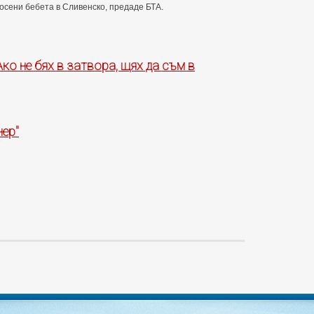
осени бебета в Сливенско, предаде БТА.
Ако не бях в затвора, щях да съм в
нер"