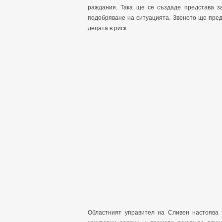
раждания. Така ще се създаде представа з
подобряване на ситуацията. Звеното ще пре
децата в риск.
Областният управител на Сливен настоява 