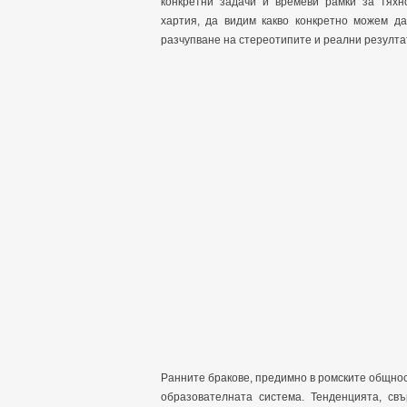
конкретни задачи и времеви рамки за тяхн
хартия, да видим какво конкретно можем да
разчупване на стереотипите и реални резулта
Ранните бракове, предимно в ромските общнос
образователната система. Тенденцията, с