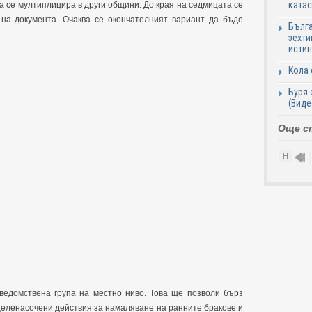
катас
а се мултиплицира в други общини. До края на седмицата се
на документа. Очаква се окончателният вариант да бъде
Бълга
зехти
истин
Кола 
Буря 
(Виде
Още с
Н
1
едомствена група на местно ниво. Това ще позволи бърз
еленасочени действия за намаляване на ранните бракове и