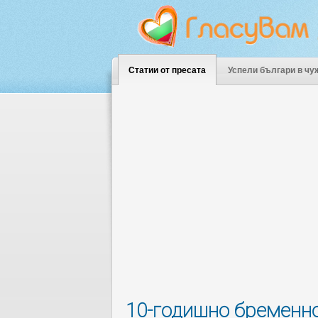
Статии от пресата
Успели българи в чу
10-годишно бременно