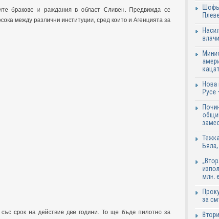
Шофьо
ите бракове и раждания в област Сливен. Предвижда се
Плеве
сока между различни институции, сред които и Агенцията за
Насил
влачи
Минис
амери
каца
Нова 
Русе 
Почи
общин
замес
Тежка
Бяла,
„Втор
изпол
млн. 
Проку
за см
със срок на действие две години. То ще бъде пилотно за
Втори