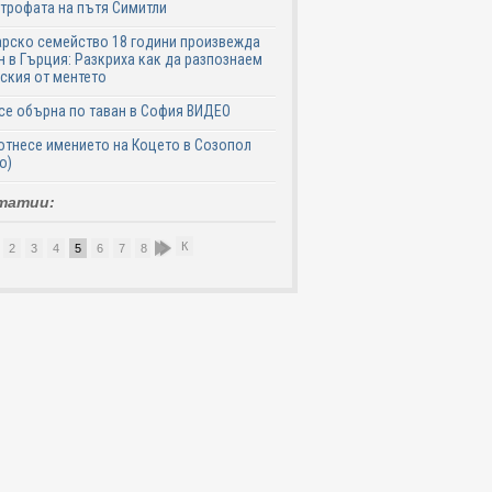
трофата на пътя Симитли
рско семейство 18 години произвежда
н в Гърция: Разкриха как да разпознаем
ския от ментето
се обърна по таван в София ВИДЕО
отнесе имението на Коцето в Созопол
о)
татии:
К
2
3
4
5
6
7
8
9
10