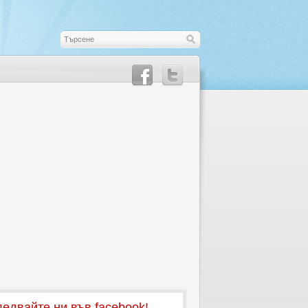
едвайте ни във facebook!