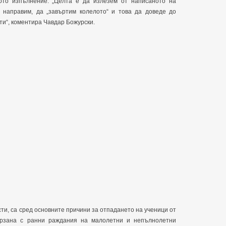
ото изпълнение. „Целта е да излезем от написаното на
 направим, да „завъртим колелото“ и това да доведе до
ти“, коментира Чавдар Божурски.
ти, са сред основните причини за отпадането на ученици от
вързана с ранни раждания на малолетни и непълнолетни