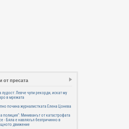
и от пресата
 лудост: Левче чупи рекорди, искат му
вро в мрежата
пно почина журналистката Елена Цонева
а полиция": Миниванът от катастрофата
се - Бяла е навлязъл безпричинно в
ещното движение