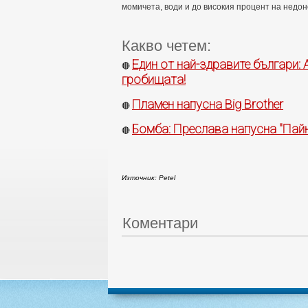
момичета, води и до високия процент на недон
Какво четем:
Един от най-здравите българи: 
🔴
гробищата!
Пламен напусна Big Brother
🔴
Бомба: Преслава напусна "Пай
🔴
Източник: Petel
Коментари