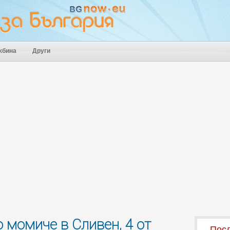
жбина
Други
 момиче в Сливен, 4 от
Посл