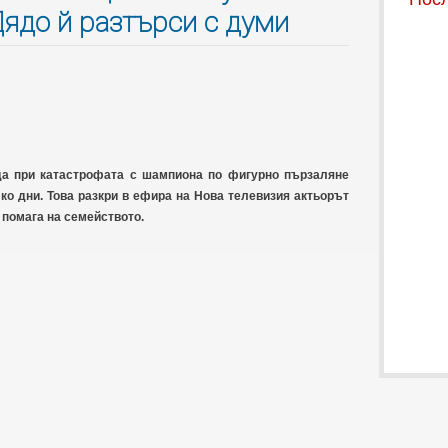
Дядо й разтърси с думи
да при катастрофата с шампиона по фигурно пързаляне
лко дни. Това разкри в ефира на Нова телевизия актьорът
помага на семейството.