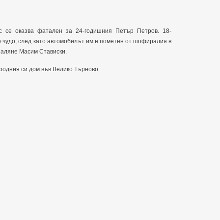
ас се оказва фатален за 24-годишния Петър Петров. 18-
 чудо, след като автомобилът им е пометен от шофиралия в
заляне Масим Стависки.
родния си дом във Велико Търново.