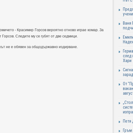
път Е
Предл
учени
Ваня 
подч
мичето - Красимир Горсов вероятно отново играе комар. За
 Горсов. Следите му се губят от две седмици.
Емили
Надеж
жът не е обявен за общодържавно издирване.
Герма
след 
Хари
Сигна
зарад
От "П
вакан
авгус
„Стол
систе
изпр
Петя 
Гръм 