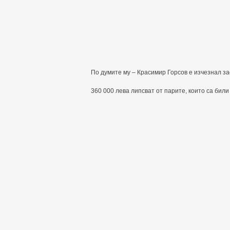
По думите му – Красимир Горсов е изчезнал за
360 000 лева липсват от парите, които са бил