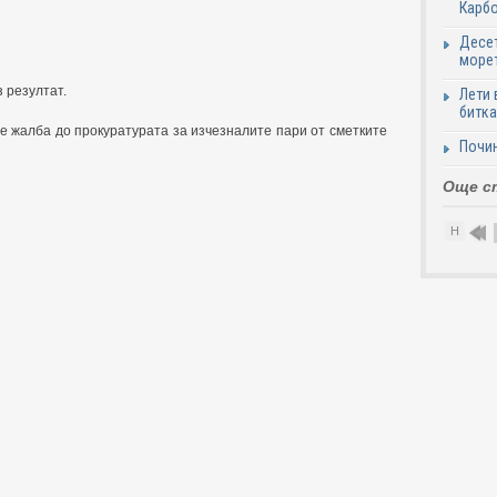
Карб
Десет
море
з резултат.
Лети 
битка
е жалба до прокуратурата за изчезналите пари от смeтките
Почи
Още с
Н