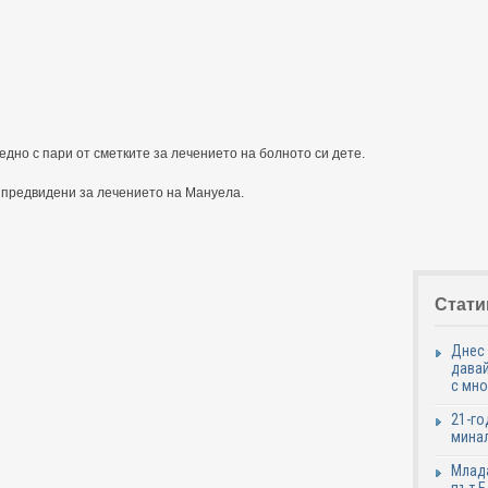
едно с пари от сметките за лечението на болното си дете.
и предвидени за лечението на Мануела.
Стати
Днес 
давай
с мно
21-го
минал
Млада