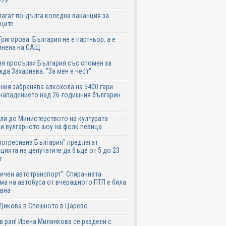
-79
агат по-дълга коледна ваканция за
ците
Григорова: България не е партньор, а е
инена на САЩ
я просълзи България със спомен за
да Захариева: "За мен е чест"
ния забранява алкохола на 5400 гари
нападението над 26-годишния българин
ли до Министерството на културата
и вулгарното шоу на фолк певица
рогресивна България" предлагат
цията на депутатите да бъде от 5 до 23
т
ичен автотранспорт": Спирачната
ма на автобуса от вчерашното ПТП е била
авна
Дикова в Спешното в Царево
в рая! Ирена Милянкова се раздели с