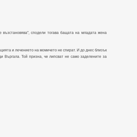
се възстановява", сподели тогава бащата на младата жена
цията и лечението на момичето не спират. И до днес близък
и Въргала. Той призна, че липсват не само заделените за