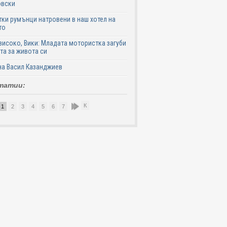
овски
ки румънци натровени в наш хотел на
то
високо, Вики: Младата мотористка загуби
та за живота си
на Васил Казанджиев
татии:
К
1
2
3
4
5
6
7
8
9
10