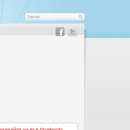
едвайте ни във facebook!