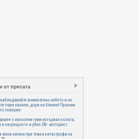
и от пресата
наблюдавайте внимателно небето и не
те пари назаем, дори на близки! Празник
го поверия:
дишен с износени гуми изтървал колата,
 в насрещното и убил 38г. моторист
 жена загина при тежка катастрофа на