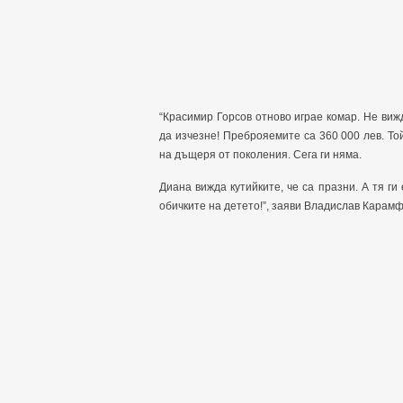
“Красимир Горсов отново играе комар. Не виж
да изчезне! Преброяемите са 360 000 лев. То
на дъщеря от поколения. Сега ги няма.
Диана вижда кутийките, че са празни. А тя ги
обичките на детето!”, заяви Владислав Карам