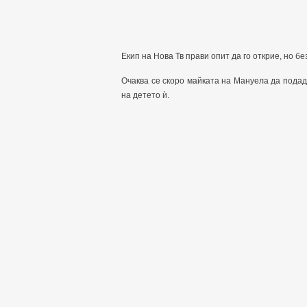
Екип на Нова Тв прави опит да го открие, но бе
Oчаква се скоро майката на Mануела да подад
на детето ѝ.