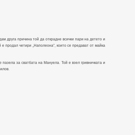
дам друга причина той да открадне всички пари на детето и
й е продал четири „Наполеона”, които се предават от майка
 е пазела за сватбата на Мануела. Той е взел гривничката и
филов.