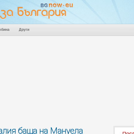
жбина
Други
алия баща на Мануела
Посл