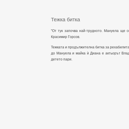
Тежка битка
"От тук започва най-трудното. Мануела ще 
Красимир Горсов.
Тежката и продължителна битка за рехабилита
до Мануела и майка ѝ Диана е актьорът Влад
детето пари.