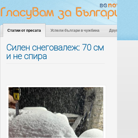
Статии от пресата
Успели българи в чужбина
Други
Силен снеговалеж: 70 см
и не спира