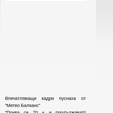
Впечатляващи кадри пуснаха от
"Метео Балканс"
"Почва се 70 + и продължава!!!