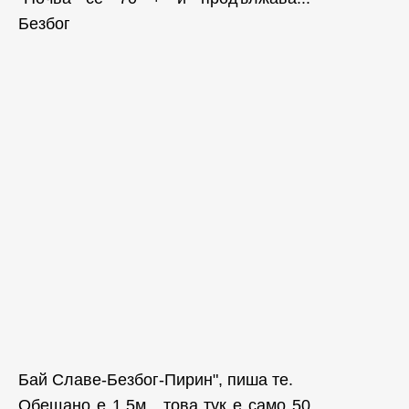
Безбог
Бай Славе-Безбог-Пирин", пиша те.
Обещано е 1,5м , това тук е само 50