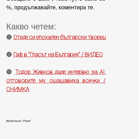
%, продължавайте, коментира те.
Какво четем:
Отиде си епохален български творец
🔴
Гаф в "Гласът на България" / ВИДЕО
🔴
Тодор Живков даде интервю за AI,
🔴
отговорите му ошашавиха всички /
СНИМКА
Източник: Petel