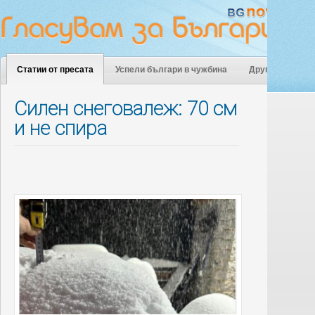
Статии от пресата
Успели българи в чужбина
Други
Силен снеговалеж: 70 см
и не спира