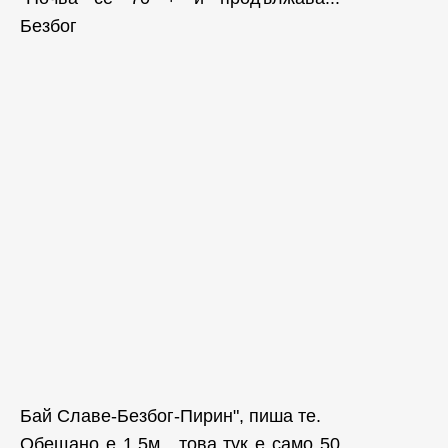
Безбог
Бай Славе-Безбог-Пирин", пиша те.
Обещано е 1,5м , това тук е само 50