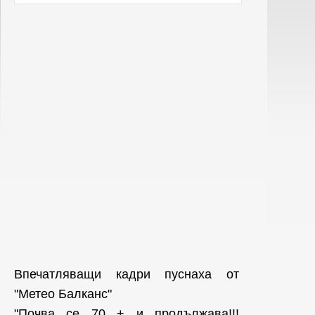
Впечатляващи кадри пуснаха от
"Метео Балканс"
"Почва се 70 + и продължава!!!