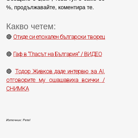
%, продължавайте, коментира те.
Какво четем:
Отиде си епохален български творец
🔴
Гаф в "Гласът на България" / ВИДЕО
🔴
Тодор Живков даде интервю за AI,
🔴
отговорите му ошашавиха всички /
СНИМКА
Източник: Petel