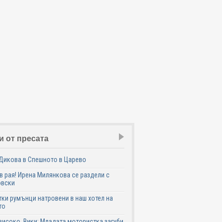
и от пресата
Дикова в Спешното в Царево
в рая! Ирена Милянкова се раздели с
овски
ки румънци натровени в наш хотел на
то
високо, Вики: Младата мотористка загуби