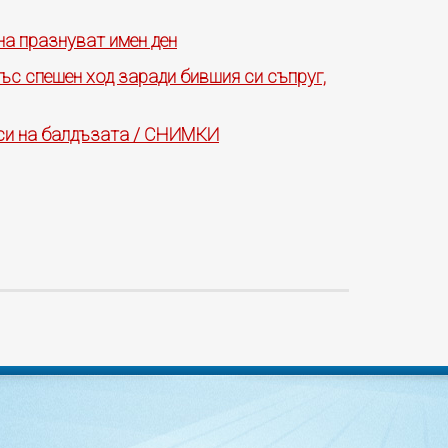
на празнуват имен ден
с спешен ход заради бившия си съпруг,
 си на балдъзата / СНИМКИ