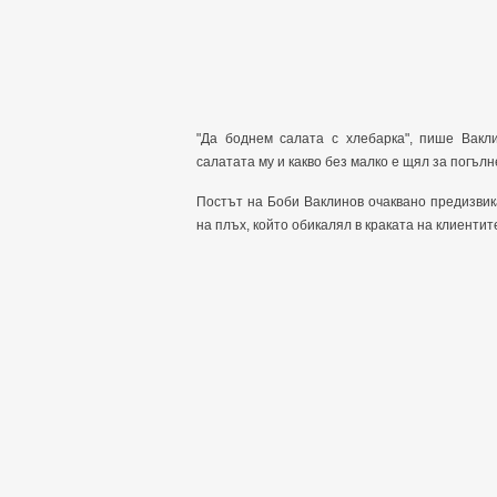
"Да боднем салата с хлебарка", пише Вакл
салатата му и какво без малко е щял за погълн
Постът на Боби Ваклинов очаквано предизвик
на плъх, който обикалял в краката на клиентит