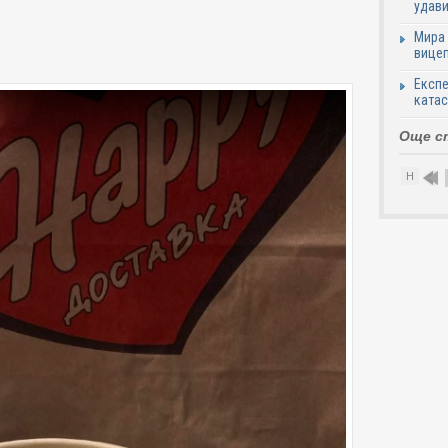
удави
Мира 
вицеп
Експе
катас
Още с
Н