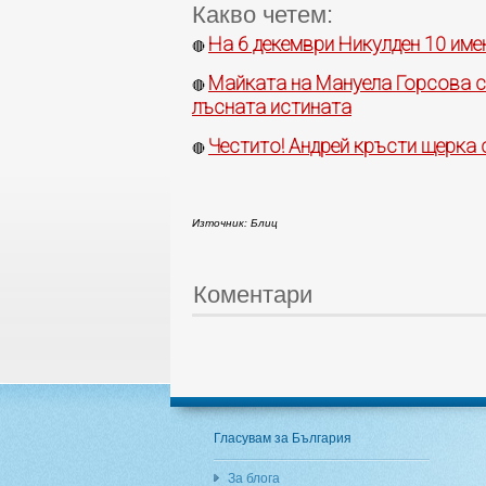
Какво четем:
На 6 декември Никулден 10 име
🔴
Майката на Мануела Горсова съ
🔴
лъсната истината
Честито! Андрей кръсти щерка
🔴
Източник: Блиц
Коментари
Гласувам за България
За блога