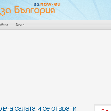
жбина
Други
ъча салата и се отврати
Посл