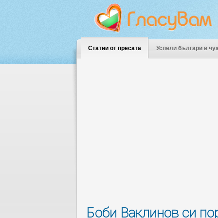
Статии от пресата
Успели българи в чу
Боби Ваклинов си пор