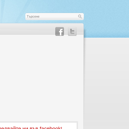
едвайте ни във facebook!