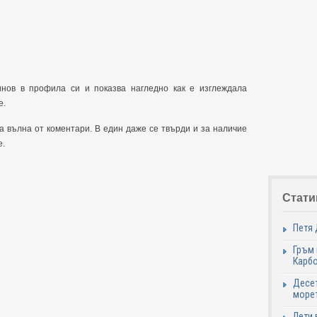
инов в профила си и показва нагледно как е изглеждала
е.
а вълна от коментари. В един даже се твърди и за наличие
е.
Стати
Петя 
Гръм 
Карб
Десет
море
Лети 