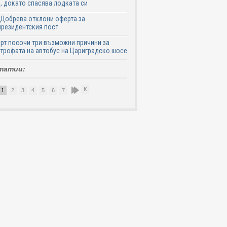
, докато спасява лодката си
Добрева отклони оферта за
резидентския пост
рт посочи три възможни причини за
трофата на автобус на Цариградско шосе
татии:
К
1
2
3
4
5
6
7
8
9
10