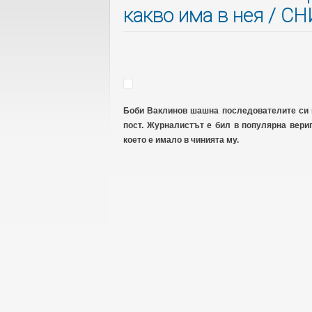
какво има в нея / 
Боби Ваклинов шашна последователите си в
пост. Журналистът е бил в популярна вериг
което е имало в чинията му.