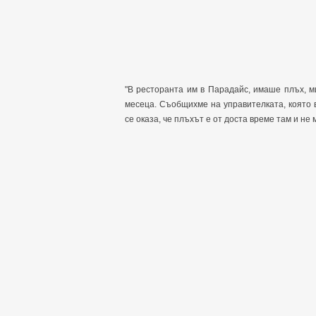
"В ресторанта им в Парадайс, имаше плъх, м
месеца. Съобщихме на управителката, която 
се оказа, че плъхът е от доста време там и не м