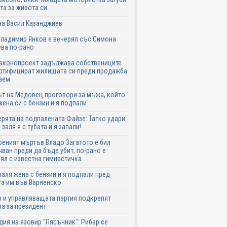
та за живота си
на Васил Казанджиев
Владимир Янков е вечерял със Симона
ва по-рано
законопроект задължава собствениците
ртифицират жилищата си преди продажба
аем
т на Медовец проговори за мъжа, който
жена си с бензин и я подпали
ята на подпалената Файзе: Татко удари
 заля я с тубата и я запали!
еният мъртъв Владо Загатото е бил
ван преди да бъде убит, по-рано е
ял с известна гимнастичка
аля жена с бензин и я подпали пред
а им във Варненско
 и управляващата партия подкрепят
а за президент
дия на язовир "Пясъчник": Рибар се