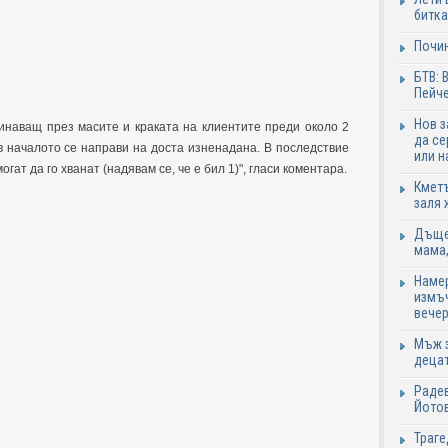
битка
Почи
БТВ: 
Пейче
Нов 
инаващ през масите и краката на клиентите преди около 2
да се
в началото се направи на доста изненадана. В последствие
или н
огат да го хванат (надявам се, че е бил 1)", гласи коментара.
Кметъ
заля 
Дъщер
мама,
Намер
измъч
вечер
Мъж з
децат
Радев
Йотов
Траге