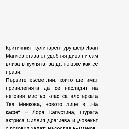
Критичният кулинарен гуру шеф Иван
Манчев става от удобния диван и сам
влиза в кухнята, за да покаже как се
прави.
Първите късметлии, които ще имат
привилегията да се насладят на
неговия мистър клас са влогърката
Теа Минкова, новото лице в „На
кафе“ – Лора Капустина, щурата
актриса Силвия Драгиева и „човекът
с розовия халат“ Радослав Кузманов.