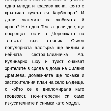
една млада и красива жена, която е
кръстила кучето си Карбонара? И
дали спагетите са любимата й
храна? Не една Теа, а цели две, ще
посрещат гости в „Черешката на
тортата“ във вторник. Освен
популярната влогърка ще видим и
нейната сестра-близначка Ая.
Кулинарно шоу и туист очакват
зрителите в сряда в дома на Силвия
Драгиева. Домакинята ще покаже и
застроителния план на село Бъдеще,
с който се е дипломирала като
геодезист. По-интересни са само
изкусителните ѝ снимки като модел.