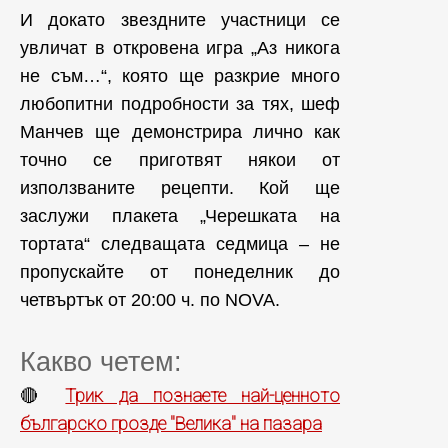
И докато звездните участници се
увличат в откровена игра „Аз никога
не съм…“, която ще разкрие много
любопитни подробности за тях, шеф
Манчев ще демонстрира лично как
точно се приготвят някои от
използваните рецепти. Кой ще
заслужи плакета „Черешката на
тортата“ следващата седмица – не
пропускайте от понеделник до
четвъртък от 20:00 ч. по NOVA.
Какво четем:
Трик да познаете най-ценното
🔴
българско грозде "Велика" на пазара