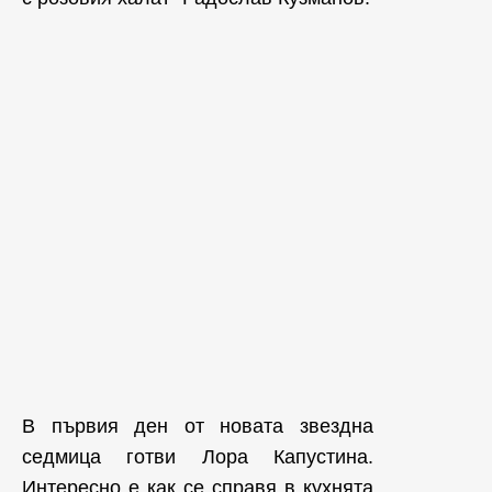
В първия ден от новата звездна
седмица готви Лора Капустина.
Интересно е как се справя в кухнята