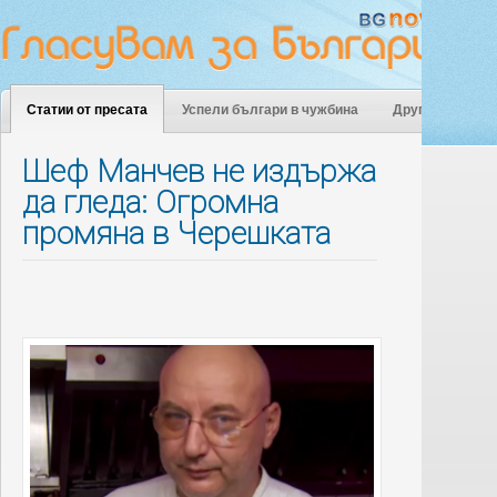
Статии от пресата
Успели българи в чужбина
Други
Шеф Манчев не издържа
да гледа: Огромна
промяна в Черешката