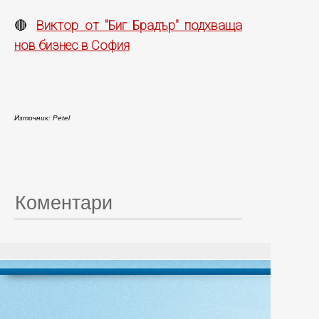
Виктор от "Биг Брадър" подхваща
🔴
нов бизнес в София
Източник: Petel
Коментари
© 20