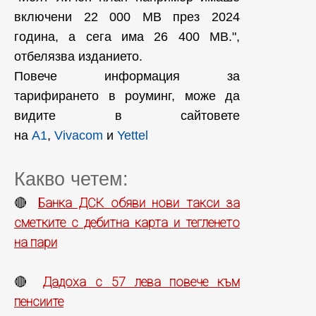
включени 22 000 MB през 2024
година, а сега има 26 400 MB.",
отбелязва изданието.
Повече информация за
тарифирането в роуминг, може да
видите в сайтовете
на
A1
,
Vivacom
и
Yettel
Какво четем:
Банка ДСК обяви нови такси за
🔴
сметките с дебитна карта и тегленето
на пари
Дадоха с 57 лева повече към
🔴
пенсиите