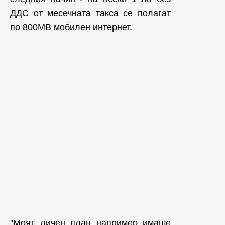
ДДС от месечната такса се полагат
по 800MB мобилен интернет.
"Моят личен план например имаше