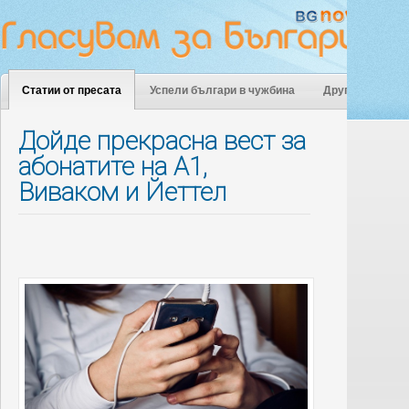
Статии от пресата
Успели българи в чужбина
Други
Дойде прекрасна вест за
абонатите на А1,
Виваком и Йеттел