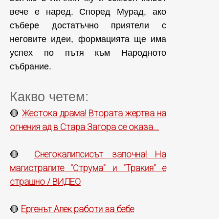
вече е наред. Според Мурад, ако
събере достатъчно приятели с
неговите идеи, формацията ще има
успех по пътя към Народното
събрание.
Какво четем:
Жестока драма! Втората жертва на
🔴
огнения ад в Стара Загора се оказа...
Снегокалипсисът започна! На
🔴
магистралите "Струма" и "Тракия" е
страшно / ВИДЕО
Ергенът Алек работи за бебе
🔴