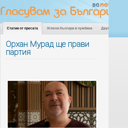
Статии от пресата
Успели българи в чужбина
Други
Орхан Мурад ще прави
партия