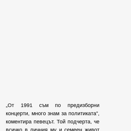
„От 1991 съм по предизборни
концерти, много знам за политиката”,
коментира певецът. Той подчерта, че
всичко в личния му и семеен живот