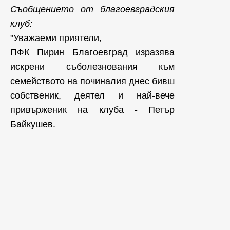
Съобщениeто от благоевградския
клуб:
"Уважаеми приятели,
ПФК Пирин Благоевград изразява
искрени съболезнования към
семейството на починалия днес бивш
собственик, деятел и най-вече
привърженик на клуба - Петър
Байкушев.