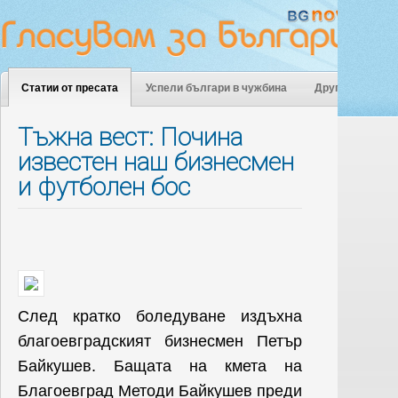
Статии от пресата
Успели българи в чужбина
Други
Тъжна вест: Почина
известен наш бизнесмен
и футболен бос
След кратко боледуване издъхна
благоевградският бизнесмен Петър
Байкушев. Бащата на кмета на
Благоевград Методи Байкушев преди