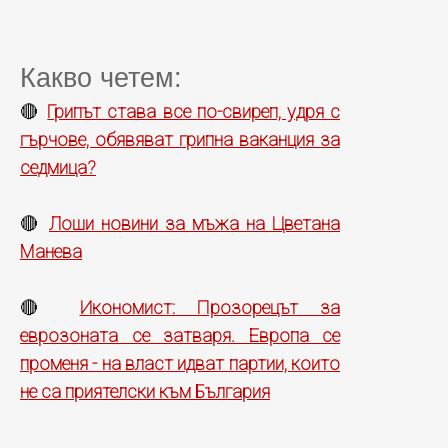
Какво четем:
Грипът става все по-свиреп, удря с
🔴
гърчове, обявяват грипна ваканция за
седмица?
Лоши новини за мъжа на Цветана
🔴
Манева
Икономист: Прозорецът за
🔴
еврозоната се затваря. Европа се
променя - на власт идват партии, които
не са приятелски към България