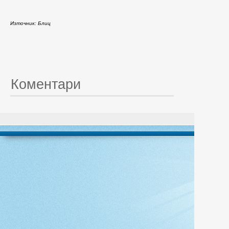
Източник: Блиц
Коментари
© 20