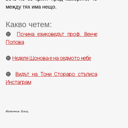
между тях има нещо.
Какво четем:
Почина езиковедът проф. Венче
🔴
Попова
Неделя Щонова е на седмото небе
🔴
Видът на Тони Стораро стъписа
🔴
Инстаграм
Източник: Блиц