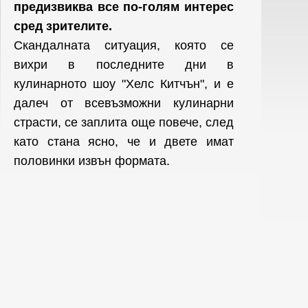
предизвиква все по-голям интерес
сред зрителите.
Скандалната ситуация, която се
вихри в последните дни в
кулинарното шоу "Хелс Китчън", и е
далеч от всевъзможни кулинарни
страсти, се заплита още повече, след
като стана ясно, че и двете имат
половинки извън формата.