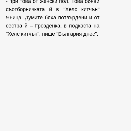
- при това от женски пол. Това обяви
съотборничката й в "Хелс китчън"
Яница. Думите бяха потвърдени и от
сестра й – Грозденка, в подкаста на
"Хелс китчън", пише "България днес".