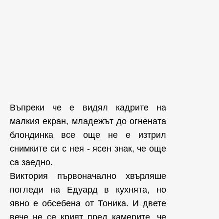
Въпреки че е видял кадрите на
малкия екран, младежът до огнената
блондинка все още не е изтрил
снимките си с нея - ясен знак, че още
са заедно.
Виктория първоначално хвърляше
погледи на Едуард в кухнята, но
явно е обсебена от Тоника. И двете
вече не се крият пред камерите, че