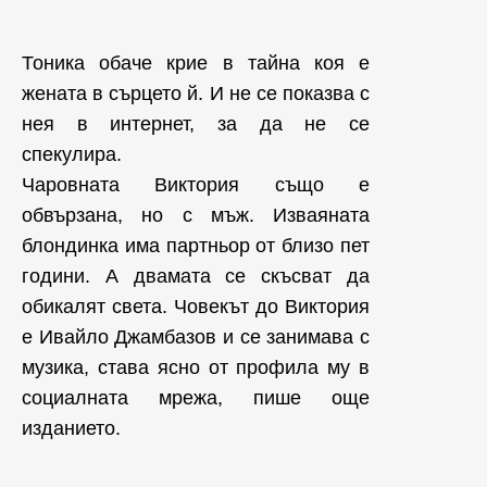
Тоника обаче крие в тайна коя е
жената в сърцето й. И не се показва с
нея в интернет, за да не се
спекулира.
Чаровната Виктория също е
обвързана, но с мъж. Изваяната
блондинка има партньор от близо пет
години. А двамата се скъсват да
обикалят света. Човекът до Виктория
е Ивайло Джамбазов и се занимава с
музика, става ясно от профила му в
социалната мрежа, пише още
изданието.