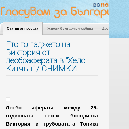
Статии от пресата
Успели българи в чужбина
Други
Ето го гаджето на
Виктория от
лесбоаферата в "Хелс
Китчън" / СНИМКИ
Лесбо аферата между 25-
годишната секси блондинка
Виктория и грубоватата Тоника