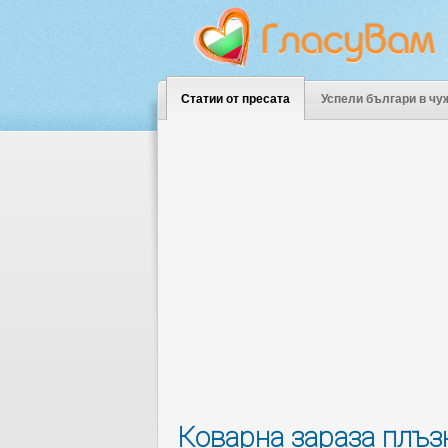
Статии от пресата
Успели българи в чу
Коварна зараза плъз