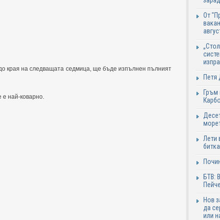
зарад
От "П
вакан
авгус
„Стол
систе
изпр
 до края на следващата седмица, ще бъде изпълнен пълният
Петя 
Гръм 
 е най-коварно.
Карб
Десет
море
Лети 
битка
Почи
БТВ: 
Пейче
Нов 
да се
или н