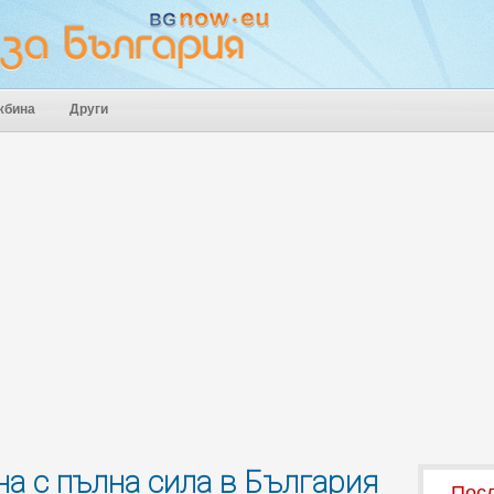
жбина
Други
на с пълна сила в България
Посл