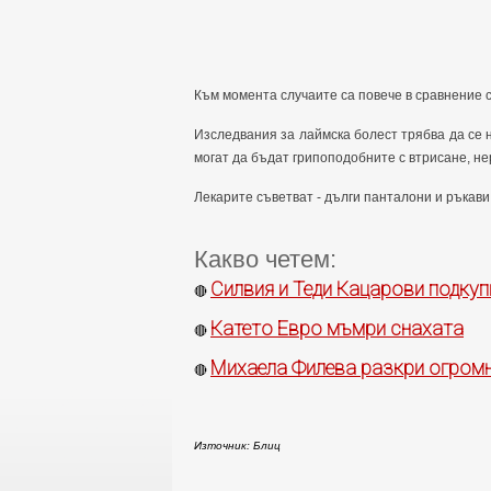
Към момента случаите са повече в сравнение 
Изследвания за лаймска болест трябва да се 
могат да бъдат грипоподобните с втрисане, н
Лекарите съветват - дълги панталони и ръкави 
Какво четем:
Силвия и Теди Кацарови подку
🔴
Катето Евро мъмри снахата
🔴
Михаела Филева разкри огром
🔴
Източник: Блиц