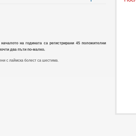
 началото на годината са регистрирани 45 положителни
почти два пъти по-малко.
ени с лаймска болест са шестима.