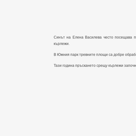
Синът на Елена Василева често посещава па
кърлежи.
В Южния парк тревните площи са добре обрабо
Тази година пръскането срещу кърлежи започн