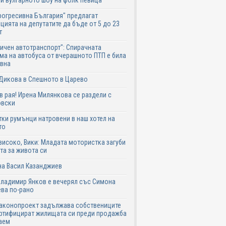
и вулгарното шоу на фолк певица
рогресивна България" предлагат
цията на депутатите да бъде от 5 до 23
т
ичен автотранспорт": Спирачната
ма на автобуса от вчерашното ПТП е била
авна
Дикова в Спешното в Царево
в рая! Ирена Милянкова се раздели с
овски
ки румънци натровени в наш хотел на
то
високо, Вики: Младата мотористка загуби
та за живота си
на Васил Казанджиев
Владимир Янков е вечерял със Симона
ва по-рано
законопроект задължава собствениците
ртифицират жилищата си преди продажба
аем