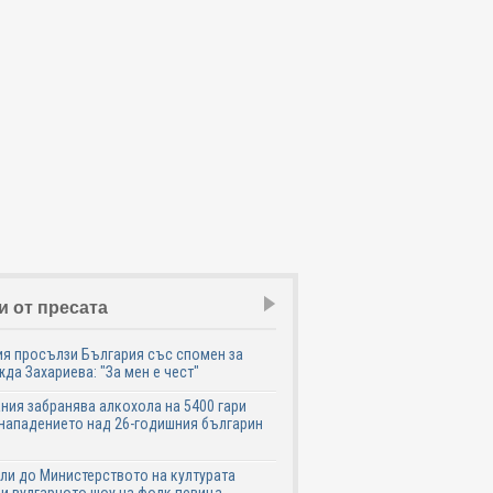
и от пресата
я просълзи България със спомен за
да Захариева: "За мен е чест"
ния забранява алкохола на 5400 гари
нападението над 26-годишния българин
ли до Министерството на културата