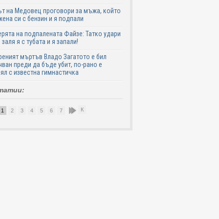
т на Медовец проговори за мъжа, който
жена си с бензин и я подпали
ята на подпалената Файзе: Татко удари
 заля я с тубата и я запали!
еният мъртъв Владо Загатото е бил
ван преди да бъде убит, по-рано е
ял с известна гимнастичка
татии:
К
1
2
3
4
5
6
7
8
9
10