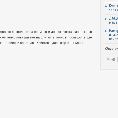
Кметъ
заля 
Дъщер
мама,
Намер
янното затопляне на времето и достатъчната влага, която
измъч
начително повишаване на случаите точно в последните две
вечер
лест“, обясни проф. Ива Христова, директор на НЦЗНП.
Още с
Н