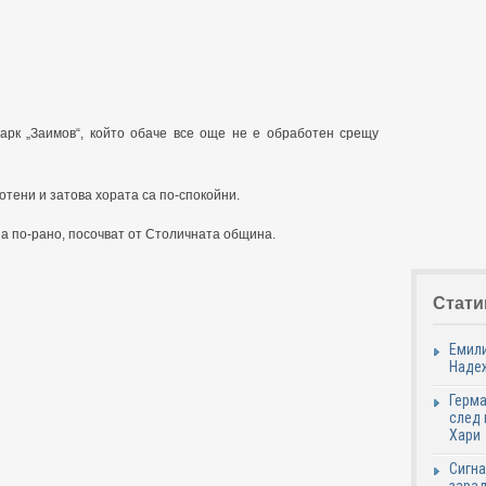
рк „Заимов“, който обаче все още не е обработен срещу
тени и затова хората са по-спокойни.
а по-рано, посочват от Столичната община.
Стати
Емили
Надеж
Герма
след 
Хари
Сигна