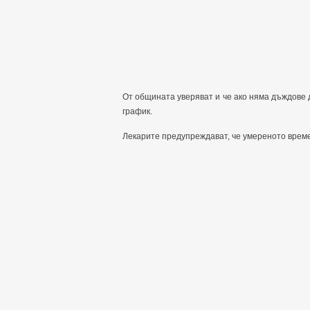
От общината уверяват и че ако няма дъждове
график.
Лекарите предупреждават, че умереното време