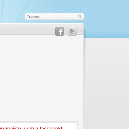
едвайте ни във facebook!