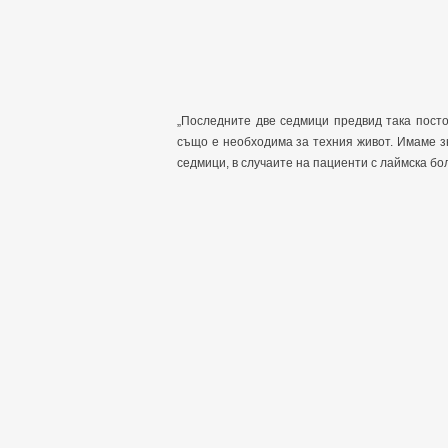
„Последните две седмици предвид така посто
също е необходима за техния живот. Имаме з
седмици, в случаите на пациенти с лаймска бо