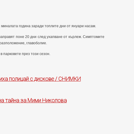
с миналата година заради топлите дни от януари насам.
направят поне 20 дни след ухапване от кърлеж. Симптомите
еразположение, главоболие.
в парковете през този сезон.
пиха полицай с дискове / СНИМКИ
на тайна за Мими Николова