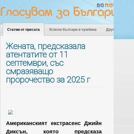
Статии от пресата
Успели българи в чужбина
Други
Жената, предсказала
атентатите от 11
септември, със
смразяващо
пророчество за 2025 г
Американският екстрасенс Джийн
Диксън, която предсказа