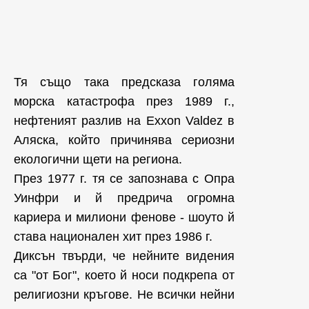
Тя също така предсказа голяма
морска катастрофа през 1989 г.,
нефтеният разлив на Exxon Valdez в
Аляска, който причинява сериозни
екологични щети на региона.
През 1977 г. тя се запознава с Опра
Уинфри и й предрича огромна
кариера и милиони фенове - шоуто й
става национален хит през 1986 г.
Диксън твърди, че нейните видения
са "от Бог", което й носи подкрепа от
религиозни кръгове. Не всички нейни