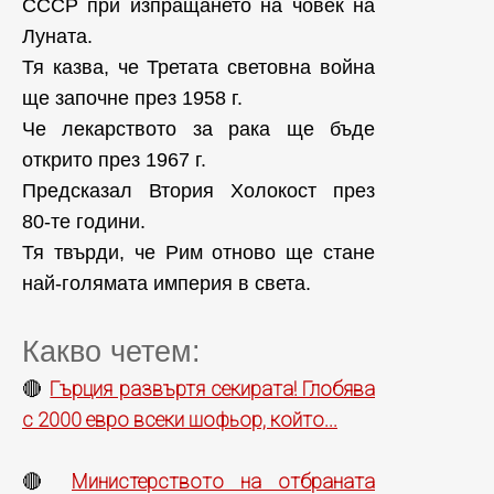
СССР при изпращането на човек на
Луната.
Тя казва, че Третата световна война
ще започне през 1958 г.
Че лекарството за рака ще бъде
открито през 1967 г.
Предсказал Втория Холокост през
80-те години.
Тя твърди, че Рим отново ще стане
най-голямата империя в света.
Какво четем:
Гърция развъртя секирата! Глобява
🔴
с 2000 евро всеки шофьор, който...
Министерството на отбраната
🔴