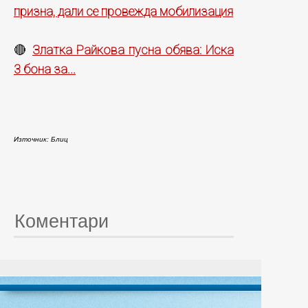
призна, дали се провежда мобилизация
Златка Райкова пусна обява: Иска
🔴
3 бона за...
Източник: Блиц
Коментари
© 20