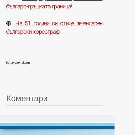
българо-гръцката граница!
На 51 години си отиде легендарен
🔴
български хореограф
Източник: Блиц
Коментари
© 20