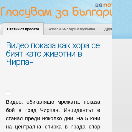
Статии от пресата
Успели българи в чужбина
Други
Видео показа как хора се
бият като животни в
Чирпан
Видео, обикалящо мрежата, показа
бой в град Чирпан. Инцидентът е
станал преди няколко дни. На 5 юни
на централна спирка в града спор