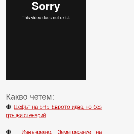
Какво четем:
Шефът на БНБ: Еврото идва, но без
🔴
гръцки сценарий
Извънредно: Земетресение на
🔴