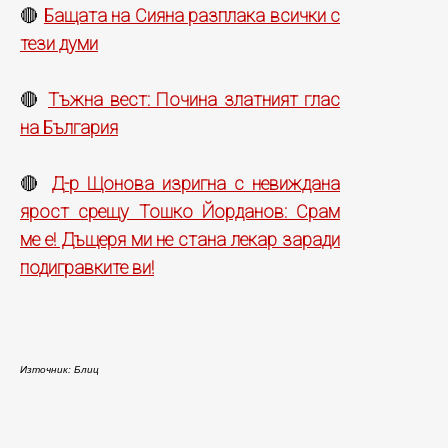
Бащата на Сияна разплака всички с
🔴
тези думи
Тъжна вест: Почина златният глас
🔴
на България
Д-р Щонова изригна с невиждана
🔴
ярост срещу Тошко Йорданов: Срам
ме е! Дъщеря ми не стана лекар заради
подигравките ви!
Източник: Блиц