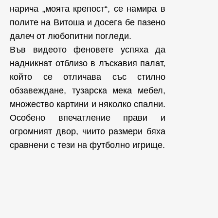
нарича „моята крепост“, се намира в
полите на Витоша и досега бе пазено
далеч от любопитни погледи.
Във видеото феновете успяха да
надникнат отблизо в лъскавия палат,
който се отличава със стилно
обзавеждане, тузарска мека мебел,
множество картини и няколко спални.
Особено впечатление прави и
огромният двор, чиито размери бяха
сравнени с тези на футболно игрище.