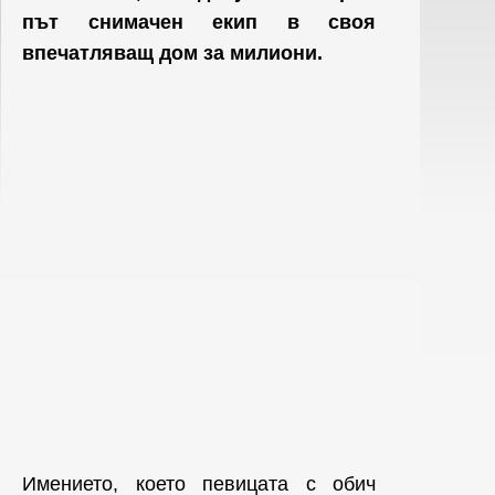
път снимачен екип в своя
впечатляващ дом за милиони.
Имението, което певицата с обич