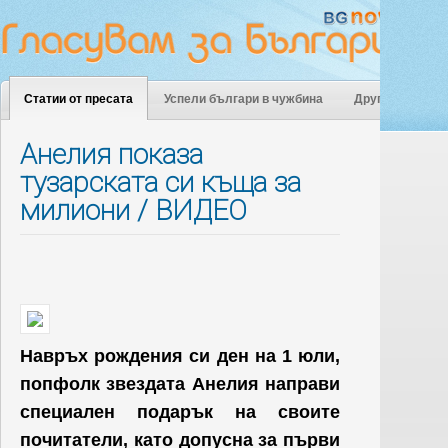
Статии от пресата
Успели българи в чужбина
Други
Анелия показа
тузарската си къща за
милиони / ВИДЕО
Навръх рождения си ден на 1 юли,
попфолк звездата Анелия направи
специален подарък на своите
почитатели, като допусна за първи