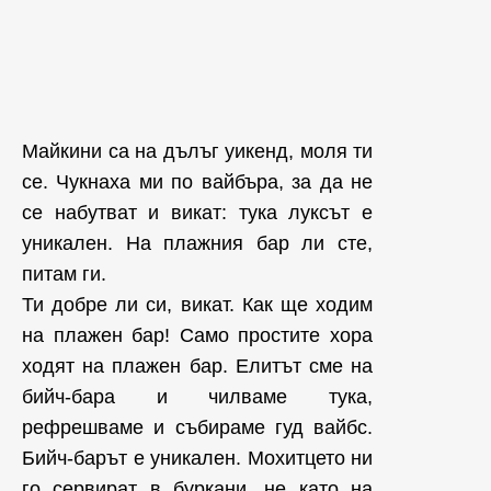
Майкини са на дълъг уикенд, моля ти
се. Чукнаха ми по вайбъра, за да не
се набутват и викат: тука луксът е
уникален. На плажния бар ли сте,
питам ги.
Ти добре ли си, викат. Как ще ходим
на плажен бар! Само простите хора
ходят на плажен бар. Елитът сме на
бийч-бара и чилваме тука,
рефрешваме и събираме гуд вайбс.
Бийч-барът е уникален. Мохитцето ни
го сервират в буркани, не като на