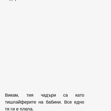
Викам, тия чадъри са като
тишлайферите на бабини. Все едно
тя ги е плела.