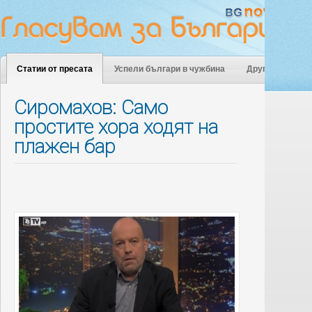
Статии от пресата
Успели българи в чужбина
Други
Сиромахов: Само
простите хора ходят на
плажен бар