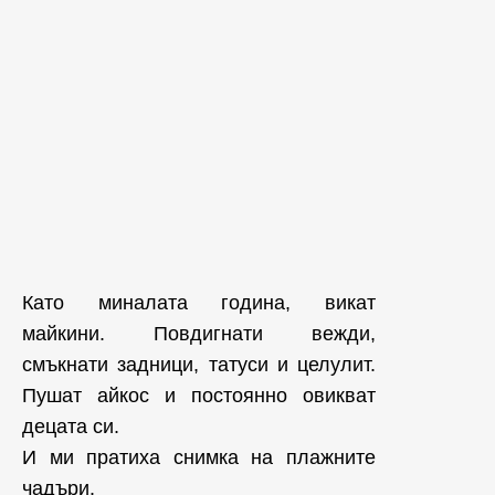
Като миналата година, викат
майкини. Повдигнати вежди,
смъкнати задници, татуси и целулит.
Пушат айкос и постоянно овикват
децата си.
И ми пратиха снимка на плажните
чадъри.