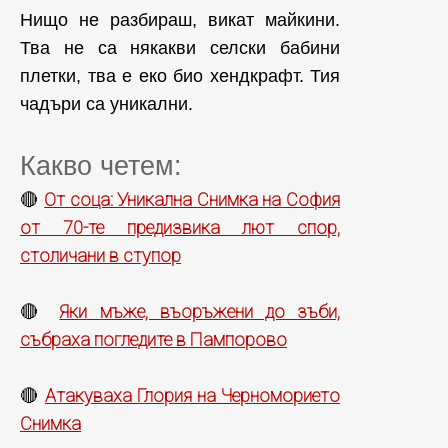
Нищо не разбираш, викат майкини.
Тва не са някакви селски бабини
плетки, тва е еко био хендкрафт. Тия
чадъри са уникални.
Какво четем:
От соца: Уникална Снимка на София
🔴
от 70-те предизвика лют спор,
столичани в ступор
Яки мъже, въоръжени до зъби,
🔴
събраха погледите в Пампорово
Атакуваха Глория на Черноморието
🔴
Снимка