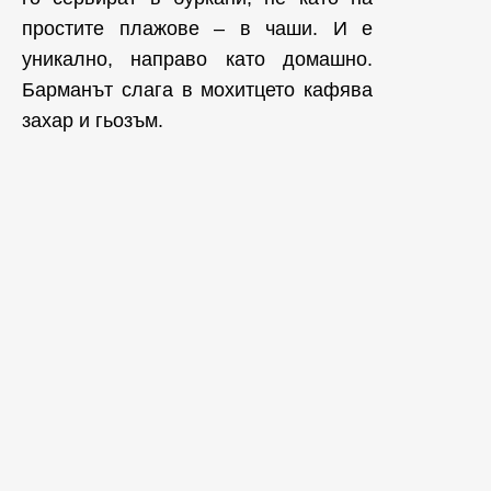
простите плажове – в чаши. И е
уникално, направо като домашно.
Барманът слага в мохитцето кафява
захар и гьозъм.