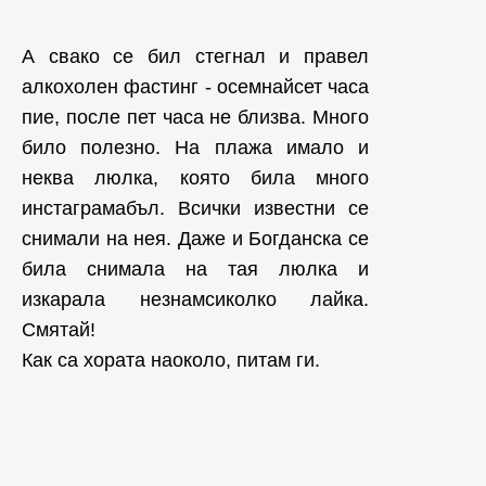
А свако се бил стегнал и правел
алкохолен фастинг - осемнайсет часа
пие, после пет часа не близва. Много
било полезно. На плажа имало и
неква люлка, която била много
инстаграмабъл. Всички известни се
снимали на нея. Даже и Богданска се
била снимала на тая люлка и
изкарала незнамсиколко лайка.
Смятай!
Как са хората наоколо, питам ги.