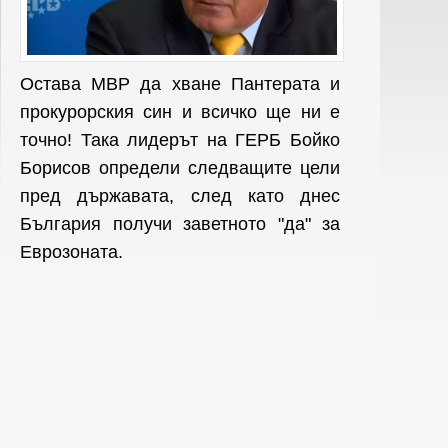
Остава МВР да хване Пантерата и
прокурорския син и всичко ще ни е
точно! Така лидерът на ГЕРБ Бойко
Борисов определи следващите цели
пред държавата, след като днес
България получи заветното "да" за
Еврозоната.