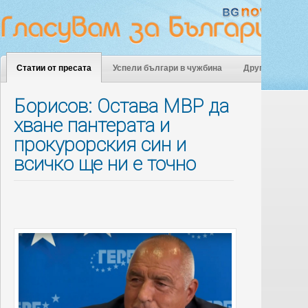
Статии от пресата
Успели българи в чужбина
Други
Борисов: Остава МВР да
хване пантерата и
прокурорския син и
всичко ще ни е точно