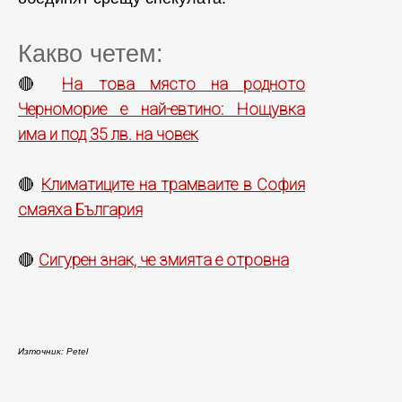
Какво четем:
На това място на родното
🔴
Черноморие е най-евтино: Нощувка
има и под 35 лв. на човек
Климатиците на трамваите в София
🔴
смаяха България
Сигурен знак, че змията е отровна
🔴
Източник: Petel