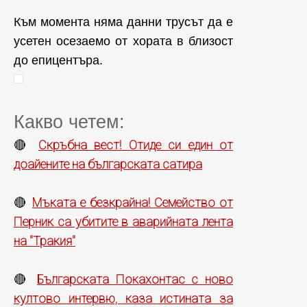
Към момента няма данни трусът да е
усетен осезаемо от хората в близост
до епицентъра.
Какво четем:
Скръбна вест! Отиде си един от
🔴
доайените на българската сатира
Мъката е безкрайна! Семейство от
🔴
Перник са убитите в аварийната лента
на "Тракия"
Българската Покахонтас с ново
🔴
култово интервю, каза истината за