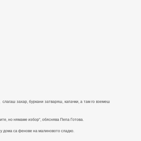
, слагаш захар, буркани затваряш, капачки, а там го вземеш
ите, но нямаме избор“, обяснява Пепа Готова.
 у дома са фенове на малиновото сладко.