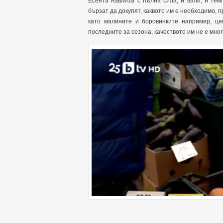
Есента навлиза с пълна сила, и вали, и тем
бързат да докупят, каквото им е необходимо, п
като малините и боровинките например, цен
последните за сезона, качеството им не е много