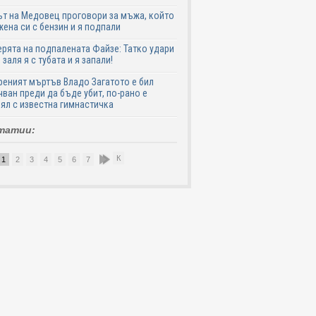
т на Медовец проговори за мъжа, който
жена си с бензин и я подпали
ята на подпалената Файзе: Татко удари
 заля я с тубата и я запали!
еният мъртъв Владо Загатото е бил
ван преди да бъде убит, по-рано е
ял с известна гимнастичка
татии:
К
1
2
3
4
5
6
7
8
9
10