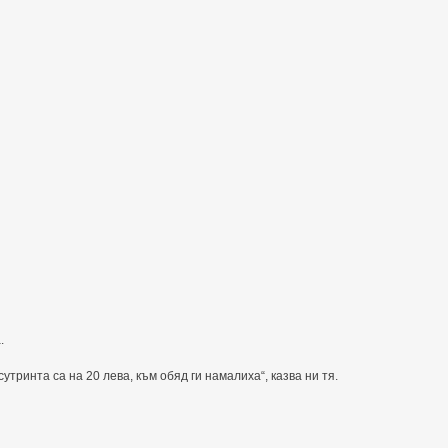
.
утринта са на 20 лева, към обяд ги намалиха“, казва ни тя.