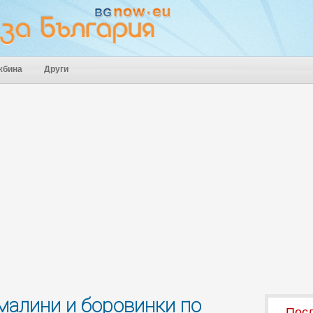
жбина
Други
 малини и боровинки по
Посл