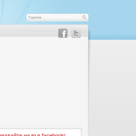
едвайте ни във facebook!