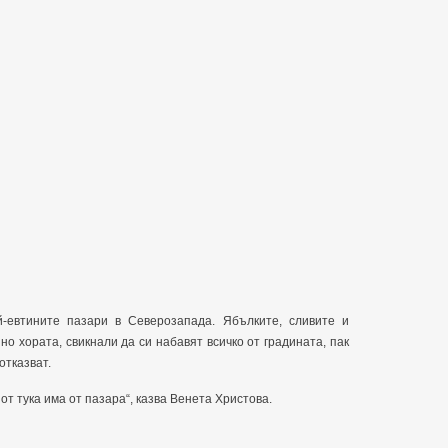
-евтините пазари в Северозапада. Ябълките, сливите и
но хората, свикнали да си набавят всичко от градината, пак
отказват.
от тука има от пазара“, казва Венета Христова.