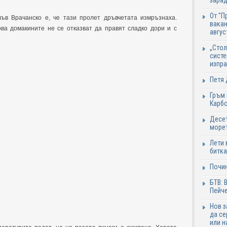
зарад
От "П
ъв Врачанско е, че тази пролет дръвчетата измръзнаха.
вакан
ва домакините не се отказват да правят сладко дори и с
авгус
„Стол
систе
изпр
Петя 
Гръм 
Карб
Десет
море
Лети 
битка
Почи
БТВ: 
Пейче
Нов 
да се
или н