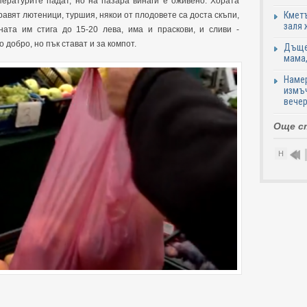
пературите падат, но на пазара винаги е оживено. Хората
Кметъ
равят лютеници, туршия, някои от плодовете са доста скъпи,
заля 
ата им стига до 15-20 лева, има и праскови, и сливи -
 добро, но пък стават и за компот.
Дъщер
мама,
Намер
измъч
вечер
Още с
Н