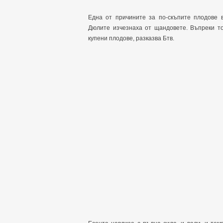
Една от причините за по-скъпите плодове в
Дюлите изчезнаха от щандовете. Въпреки то
купени плодове, разказва Бтв.