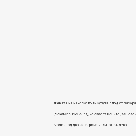
Жената на няколко пъти купува плод от пазара
„Чакам по-към обяд, че свалят цените, защото с
Малко над два килограма излизат 34 лева.