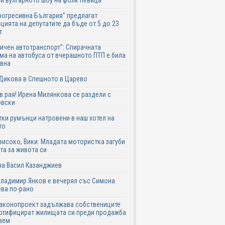
и вулгарното шоу на фолк певица
рогресивна България" предлагат
цията на депутатите да бъде от 5 до 23
т
ичен автотранспорт": Спирачната
ма на автобуса от вчерашното ПТП е била
авна
Дикова в Спешното в Царево
в рая! Ирена Милянкова се раздели с
овски
ки румънци натровени в наш хотел на
то
високо, Вики: Младата мотористка загуби
та за живота си
на Васил Казанджиев
Владимир Янков е вечерял със Симона
ва по-рано
законопроект задължава собствениците
ртифицират жилищата си преди продажба
аем