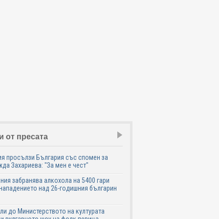
и от пресата
я просълзи България със спомен за
да Захариева: "За мен е чест"
ния забранява алкохола на 5400 гари
нападението над 26-годишния българин
ли до Министерството на културата