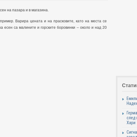
сен на пазара и в магазина.
пример. Варира цената и на прасковите, като на места се
ка есен са малините и горските боровинки – около и над 20
Стати
Емили
Надеж
Герма
след 
Хари
Сигна