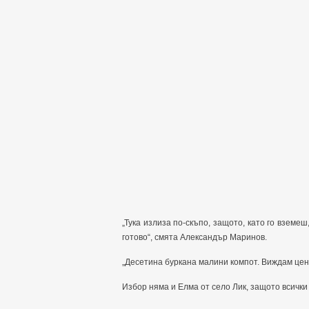
„Тука излиза по-скъпо, защото, като го вземеш
готово“, смята Александър Маринов.
„Десетина буркана малини компот. Виждам цен
Избор няма и Елма от село Лик, защото всички