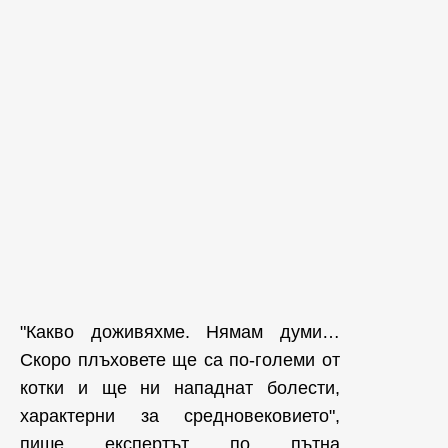
"Какво доживяхме. Нямам думи…
Скоро плъховете ще са по-големи от
котки и ще ни нападнат болести,
характерни за средновековието",
пише експертът по пътна