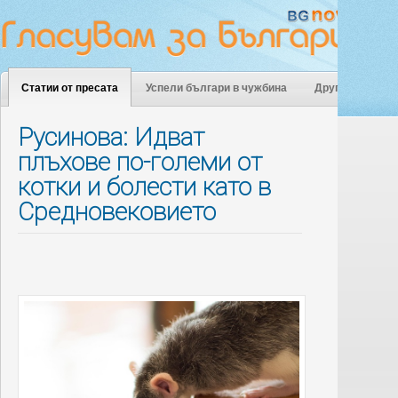
Статии от пресата
Успели българи в чужбина
Други
Русинова: Идват
плъхове по-големи от
котки и болести като в
Средновековието