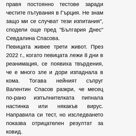
правя постоянно тестове заради
честите пътувания в Гърция. Не знам
защо ми се случват тези изпитания",
сподели още пред "България Днес"
Севдалина Спасова.
Певицата живее трети живот. През
2022 г., когато певицата лежи 8 дни в
реанимация, се появиха твърдения,
че е много зле и дори изпаднала в
кома. Тогава нейният съпруг
Валентин Спасов разкри, че месец
по-рано изпълнителката пипнала
настинка или някакъв вирус.
Направила си тест, но изследването
показва отрицателен резултат за
ковид.