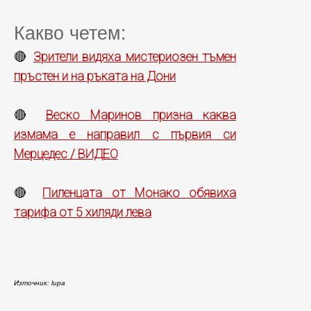
Какво четем:
Зрители видяха мистериозен тъмен
🔴
пръстен и на ръката на Дони
Веско Маринов призна каква
🔴
измама е направил с първия си
Мерцедес / ВИДЕО
Пиленцата от Монако обявиха
🔴
тарифа от 5 хиляди лева
Източник: lupa