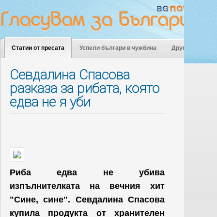
Статии от пресата
Успели българи в чужбина
Други
Севдалина Спасова
разказа за рибата, която
едва не я уби
Риба едва не убива
изпълнителката на вечния хит
"Сине, сине". Севдалина Спасова
купила продукта от хранителен