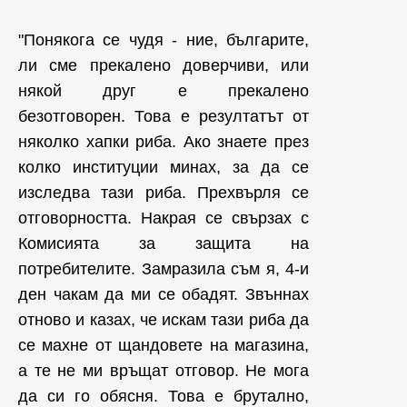
"Понякога се чудя - ние, българите,
ли сме прекалено доверчиви, или
някой друг е прекалено
безотговорен. Това е резултатът от
няколко хапки риба. Ако знаете през
колко институции минах, за да се
изследва тази риба. Прехвърля се
отговорността. Накрая се свързах с
Комисията за защита на
потребителите. Замразила съм я, 4-и
ден чакам да ми се обадят. Звъннах
отново и казах, че искам тази риба да
се махне от щандовете на магазина,
а те не ми връщат отговор. Не мога
да си го обясня. Това е брутално,