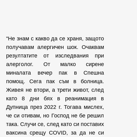
"Не знам с какво да се храня, защото
получавам алергичен шок. Очаквам
резултатите от изследвания при
алерголог. От малко сирене
миналата вечер пак в Спешна
помощ. Сега пак съм в болница.
Живея не втори, а трети живот, след
като 8 дни бях в реанимация в
Дупница през 2022 г. Тогава мислех,
че си отивам, но Господ не бе решил
така. Случи се, след като си поставих
ваксина срещу COVID, за да не си