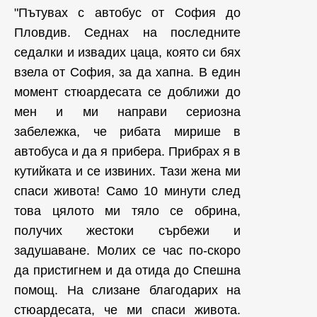
"Пътувах с автобус от София до
Пловдив. Седнах на последните
седалки и извадих цаца, която си бях
взела от София, за да хапна. В един
момент стюардесата се доближи до
мен и ми направи сериозна
забележка, че рибата мирише в
автобуса и да я прибера. Прибрах я в
кутийката и се извиних. Тази жена ми
спаси живота! Само 10 минути след
това цялото ми тяло се обрина,
получих жестоки сърбежи и
задушаване. Молих се час по-скоро
да пристигнем и да отида до Спешна
помощ. На слизане благодарих на
стюардесата, че ми спаси живота.