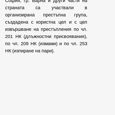
София, гр. Варна и други части на
страната са участвали в
организирана престъпна група,
създадена с користна цел и с цел
извършване на престъпления по чл.
201 НК (длъжностни присвоявания),
по чл. 209 НК (измами) и по чл. 253
НК (изпиране на пари).