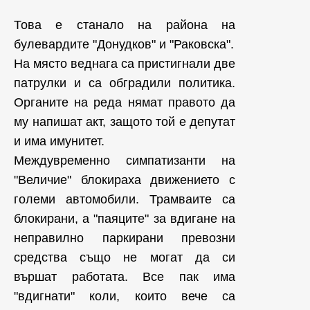
Това е станало на района на
булевардите "Донудков" и "Раковска".
На място веднага са пристигнали две
патрулки и са обградили политика.
Органите на реда нямат правото да
му напишат акт, защото той е депутат
и има имунитет.
Междувременно симпатизанти на
"Величие" блокираха движението с
големи автомобили. Трамваите са
блокирани, а "паяците" за вдигане на
неправилно паркирани превозни
средства също не могат да си
вършат работата. Все пак има
"вдигнати" коли, които вече са