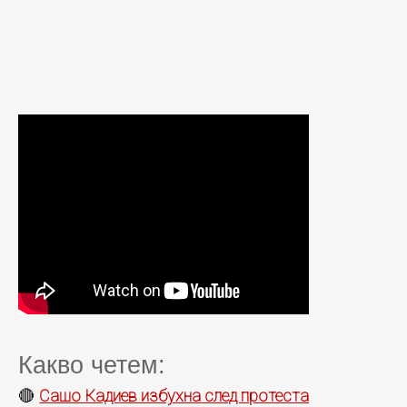
Какво четем:
Сашо Кадиев избухна след протеста
🔴