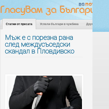
Статии от пресата
Успели българи в чужбина
Други
Мъж е с порезна рана
след междусъседски
скандал в Пловдивско