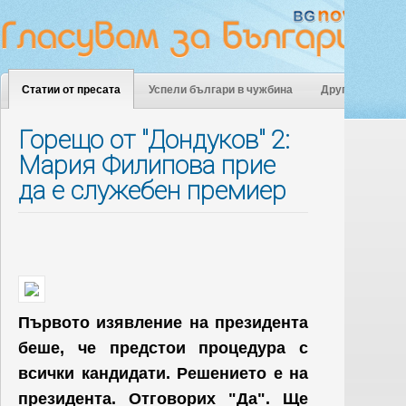
Статии от пресата
Успели българи в чужбина
Други
Горещо от "Дондуков" 2:
Мария Филипова прие
да е служебен премиер
Първото изявление на президента
беше, че предстои процедура с
всички кандидати. Решението е на
президента. Отговорих "Да". Ще