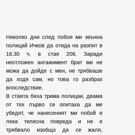
Няколко дни след побоя ми звънна
полицай Ичков да отида на разпит в
16.30 ч. в стая 206. Заради
неотложен ангажимент брат ми не
можа да дойде с мен, не трябваше
да ходя сам, но това го разбрах
впоследствие.
В стаята бяха трима полицаи, двама
от тях първо се опитаха да ме
убедят, че нанесеният ми побой е
лека телесна повреда и не е
трябвало изобщо да се жаля,