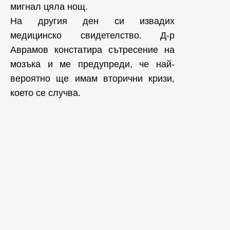
мигнал цяла нощ.
На другия ден си извадих
медицинско свидетелство. Д-р
Аврамов констатира сътресение на
мозъка и ме предупреди, че най-
вероятно ще имам вторични кризи,
което се случва.