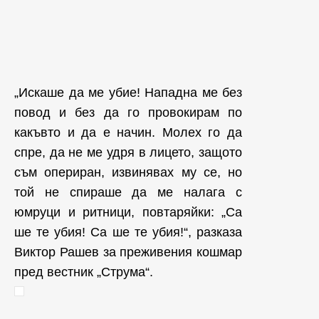
„Искаше да ме убие! Нападна ме без
повод и без да го провокирам по
какъвто и да е начин. Молех го да
спре, да не ме удря в лицето, защото
съм опериран, извинявах му се, но
той не спираше да ме налага с
юмруци и ритници, повтаряйки: „Са
ше те убия! Са ше те убия!“, разказа
Виктор Рашев за преживения кошмар
пред вестник „Струма“.