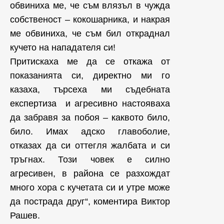
обвиниха ме, че съм влязъл в чужда
собственост – кокошарника, и накрая
ме обвиниха, че съм бил откраднал
кучето на нападателя си!
Притискаха ме да се откажа от
показанията си, директно ми го
казаха, търсеха ми съдебната
експертиза и агресивно настояваха
да забравя за побоя – каквото било,
било. Имах адско главоболие,
отказах да си оттегля жалбата и си
тръгнах. Този човек е силно
агресивен, в района се разхождат
много хора с кучетата си и утре може
да пострада друг“, коментира Виктор
Рашев.