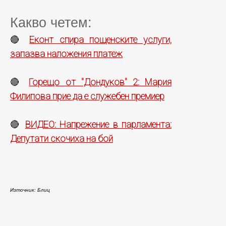
Какво четем:
Еконт спира пощенските услуги,
🔴
запазва наложения платеж
Горещо от "Дондуков" 2: Мария
🔴
Филипова прие да е служебен премиер
ВИДЕО: Напрежение в парламента:
🔴
Депутати скочиха на бой
Източник: Блиц