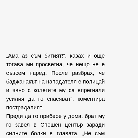
„Ама аз съм битият!“, казах и още
тогава ми просветна, че нещо не е
съвсем наред. После разбрах, че
баджанакът на нападателя е полицай
и явно с колегите му са впрегнали
усилия да го спасяват“, коментира
пострадалият.
Преди да го прибере у дома, брат му
го завел в Спешен център заради
силните болки в главата. „Не съм