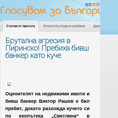
Статии от пресата
Успели българи в чужбина
Други
Брутална агресия в
Пиринско! Пребиха бивш
банкер като куче
Оценителят на недвижими имоти и
бивш банкер Виктор Рашев е бил
пребит, докато разхожда кучето си
по екопътека „Светлина“ в