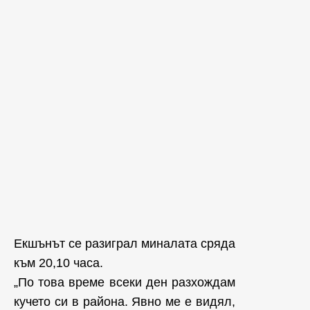
Екшънът се разиграл миналата сряда
към 20,10 часа.
„По това време всеки ден разхождам
кучето си в района. Явно ме е видял,