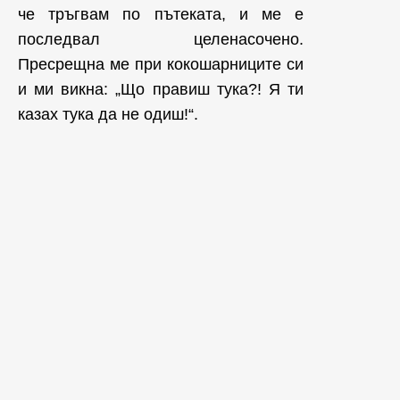
че тръгвам по пътеката, и ме е
последвал целенасочено.
Пресрещна ме при кокошарниците си
и ми викна: „Що правиш тука?! Я ти
казах тука да не одиш!“.