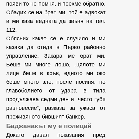
появи то не помня, и поехме обратно.
Обадих се на брат ми, той е адвокат
и ми каза веднага да звъня на тел.
112.
Обясних какво се е случило и ми
казаха да отида в Първо районно
управление. Закара ме брат ми.
Беше ми много лошо, „цялото ми
лице беше в кръв, едното ми око
беше много зле, после посиня, но
главоболието от удара в тила
продължава седми ден и често губя
равновесие“, разказа за ужаса от
преживяното бившият банкер.
Баджанакът му е полицай
Докато давал показания пред