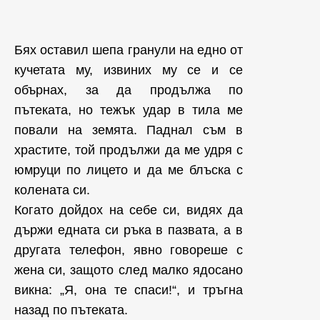
Бях оставил шепа гранули на едно от
кучетата му, извиних му се и се
обърнах, за да продължа по
пътеката, но тежък удар в тила ме
повали на земята. Паднал съм в
храстите, той продължи да ме удря с
юмруци по лицето и да ме блъска с
колената си.
Когато дойдох на себе си, видях да
държи едната си ръка в пазвата, а в
другата телефон, явно говореше с
жена си, защото след малко ядосано
викна: „Я, она те спаси!“, и тръгна
назад по пътеката.