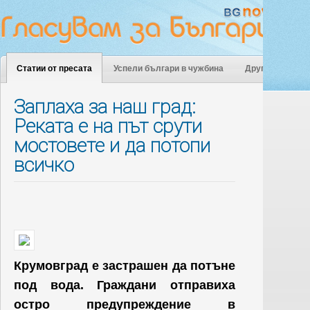
Статии от пресата
Успели българи в чужбина
Други
Заплаха за наш град:
Реката е на път срути
мостовете и да потопи
всичко
Крумовград е застрашен да потъне
под вода. Граждани отправиха
остро предупреждение в