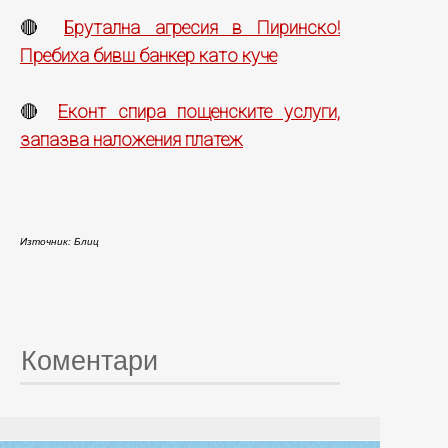
Брутална агресия в Пиринско!
🔴
Пребиха бивш банкер като куче
Еконт спира пощенските услуги,
🔴
запазва наложения платеж
Източник: Блиц
Коментари