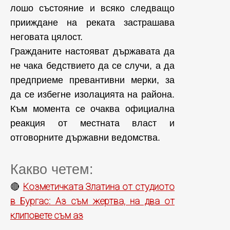
лошо състояние и всяко следващо
прииждане на реката застрашава
неговата цялост.
Гражданите настояват държавата да
не чака бедствието да се случи, а да
предприеме превантивни мерки, за
да се избегне изолацията на района.
Към момента се очаква официална
реакция от местната власт и
отговорните държавни ведомства.
Какво четем:
Козметичката Златина от студиото
🔴
в Бургас: Аз съм жертва, на два от
клиповете съм аз