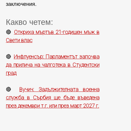
заключения.
Какво четем:
Откриха мъртъв 21-годишен мъж в
🔴
Свети влас
Инфлуенсър: Парламентът започва
🔴
да прилича на чалготека в Студентски
град
Вучич: Задължителната военна
🔴
служба в Сърбия ще бъде въведена
през декември т.г. или през март 2027 г.