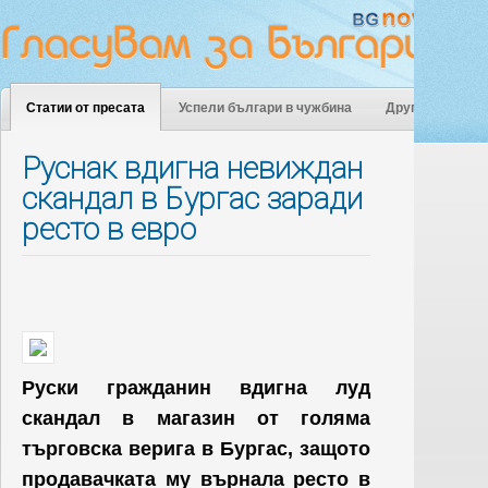
Статии от пресата
Успели българи в чужбина
Други
Руснак вдигна невиждан
скандал в Бургас заради
ресто в евро
Руски гражданин вдигна луд
скандал в магазин от голяма
търговска верига в Бургас, защото
продавачката му върнала ресто в