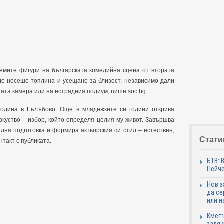
аемите фигури на българската комедийна сцена от втората
вие носеше топлина и усещане за близост, независимо дали
ата камера или на естрадния подиум, пише soc.bg.
одина в Гълъбово. Още в младежките си години открива
зкуство – избор, който определя целия му живот. Завършва
на подготовка и формира актьорския си стил – естествен,
Стати
такт с публиката.
БТВ: 
Пейче
Нов 
да се
или н
Кметъ