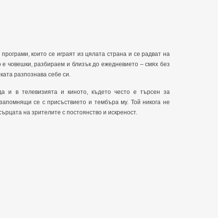
програми, които се играят из цялата страна и се радват на
 е човешки, разбираем и близък до ежедневието – смях без
иката разпознава себе си.
а и в телевизията и киното, където често е търсен за
 запомнящи се с присъствието и тембъра му. Той никога не
сърцата на зрителите с постоянство и искреност.