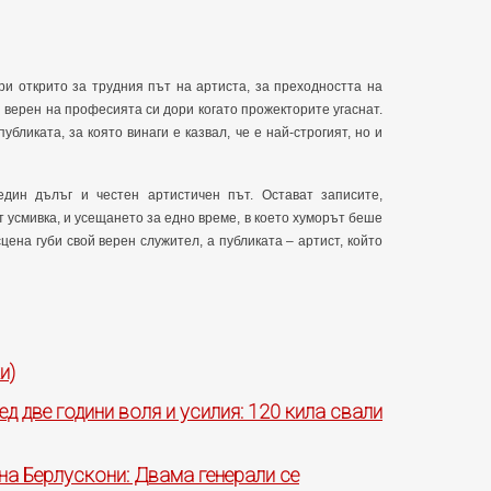
ри открито за трудния път на артиста, за преходността на
 верен на професията си дори когато прожекторите угаснат.
бликата, за която винаги е казвал, че е най-строгият, но и
ин дълъг и честен артистичен път. Остават записите,
 усмивка, и усещането за едно време, в което хуморът беше
цена губи свой верен служител, а публиката – артист, който
и)
 две години воля и усилия: 120 кила свали
на Берлускони: Двама генерали се