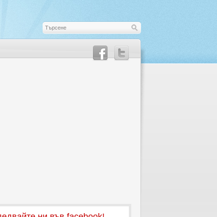
едвайте ни във facebook!