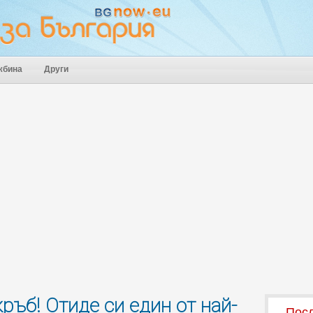
жбина
Други
ръб! Отиде си един от най-
Посл