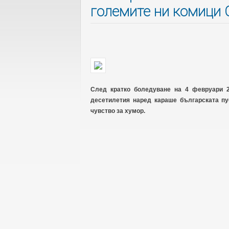
големите ни комици
След кратко боледуване на 4 февруари 2
десетилетия наред караше българската пу
чувство за хумор.