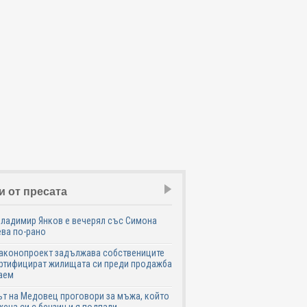
и от пресата
Владимир Янков е вечерял със Симона
ва по-рано
законопроект задължава собствениците
ртифицират жилищата си преди продажба
аем
т на Медовец проговори за мъжа, който