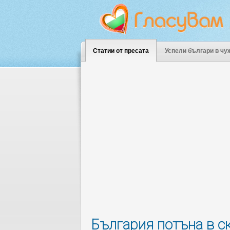
Статии от пресата
Успели българи в чу
България потъна в ск