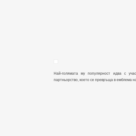
Най-голямата му популярност идва с уча
партньорство, което се превръща в емблема н