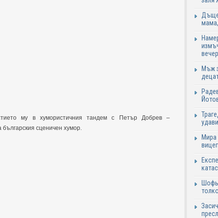
заля 
Дъщер
мама,
Намер
измъч
вечер
Мъж з
децат
Радев
Йотов
Траге
стието му в хумористичния тандем с Петър Добрев –
удави
а българския сценичен хумор.
Мира 
вицеп
Експе
катас
Шофьо
толко
Засич
пресл