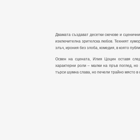
Двамата създават десетки скечове и сценични 
изключителна зрителска любов. Техният хумор
злъч, ирония без злоба, комедия, в която публ
Освен на сцената, Илия Цоцин оставя след
характерни роли – малки на пръв поглед, но
търси шумна слава, но печели трайно място в 