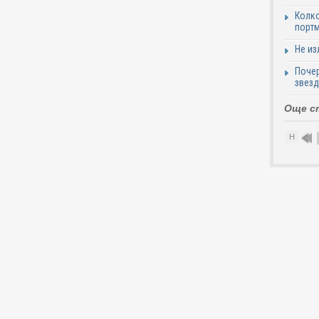
Колко
портм
Не из
Почер
звезд
Още с
Н