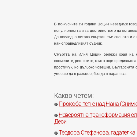
В по-късните си години Цоцин неведнъж гово
популярността и за достойнството да останеш
До последно остава свързан със сцената и с пу
най-справедливият съдник.
Смъртта на Илия Цоцин бележи края на ед
спомените, репликите, които още предизвикват
простичък, но дълбоко човешки. Българската с
умееше да я разсмее, без да я наранява.
Какво четем:
Прокоба тегне над Нана (Снимк
🔴
Невероятна трансформация след
🔴
Деси!
Теодора Стефанова, гадателка 
🔴