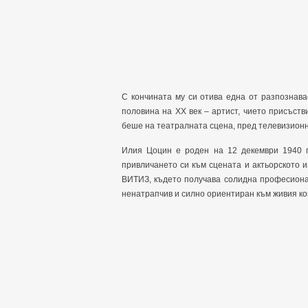
С кончината му си отива една от разпознав
половина на ХХ век – артист, чието присъст
беше на театралната сцена, пред телевизионн
Илия Цоцин е роден на 12 декември 1940 г
привличането си към сцената и актьорското и
ВИТИЗ, където получава солидна професионал
ненатрапчив и силно ориентиран към живия кон