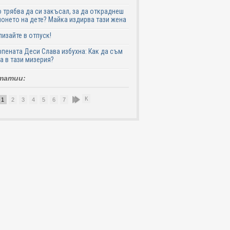
 трябва да си закъсал, за да откраднеш
онето на дете? Майка издирва тази жена
лизайте в отпуск!
пената Деси Слава избухна: Как да съм
а в тази мизерия?
татии:
К
1
2
3
4
5
6
7
8
9
10