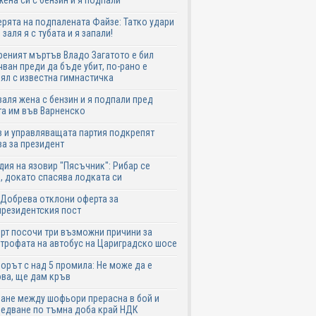
жена си с бензин и я подпали
ята на подпалената Файзе: Татко удари
 заля я с тубата и я запали!
еният мъртъв Владо Загатото е бил
ван преди да бъде убит, по-рано е
ял с известна гимнастичка
аля жена с бензин и я подпали пред
а им във Варненско
 и управляващата партия подкрепят
а за президент
дия на язовир "Пясъчник": Рибар се
, докато спасява лодката си
Добрева отклони оферта за
резидентския пост
рт посочи три възможни причини за
трофата на автобус на Цариградско шосе
рът с над 5 промила: Не може да е
ва, ще дам кръв
ане между шофьори прерасна в бой и
едване по тъмна доба край НДК