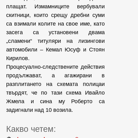
плащат. Измамниците вербували
скитници, които срещу дребни суми
са взимали колите на свое име, като
засега са установени двама
„сламени“ титуляри на лизингови
автомобили – Кемал Юсуф и Стоян
Кирилов.
Процесуално-следствените действия
продължават, а агажирани в
разплитането на схемата полицаи
твърдят, че по тази схема Ивайло
Жмела и сина му Роберто са
задигнали над 10 возила.
Какво четем: