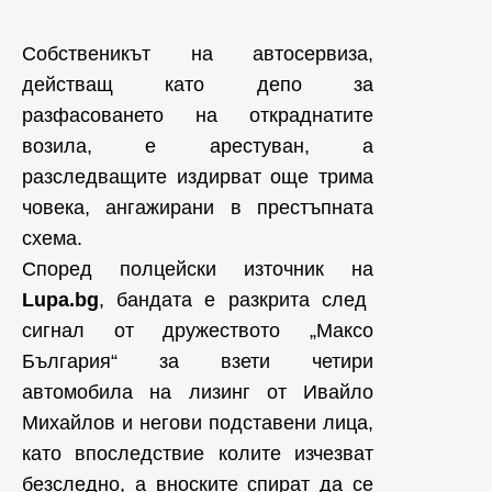
Собственикът на автосервиза,
действащ като депо за
разфасоването на откраднатите
возила, е арестуван, а
разследващите издирват още трима
човека, ангажирани в престъпната
схема.
Според полцейски източник на
Lupa.bg
, бандата е разкрита след
сигнал от дружеството „Максо
България“ за взети четири
автомобила на лизинг от Ивайло
Михайлов и негови подставени лица,
като впоследствие колите изчезват
безследно, а вноските спират да се