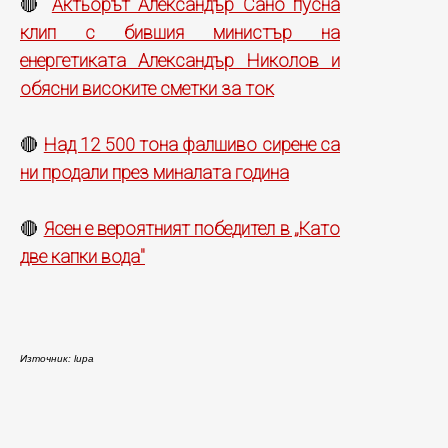
Актьорът Александър Санo пусна
🔴
клип с бившия министър на
енергетиката Александър Николов и
обясни високите сметки за ток
Над 12 500 тона фалшиво сирене са
🔴
ни продали през миналата година
Ясен е вероятният победител в „Като
🔴
две капки вода"
Източник: lupa