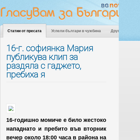
Статии от пресата
Успели българи в чужбина
Други
16-г. софиянка Мария
публикува клип за
раздяла с гаджето,
пребиха я
16-годишно момиче е било жестоко
нападнато и пребито във вторник
вечер около 18:00 часа в района на