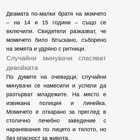
Двамата по-малки братя на момчето
– на 14 и 15 години – също се
включили. Свидетели разказват, че
момичето било блъскано, съборено
на земята и удряно с ритници.
Случайни минувачи спасяват
девойката
По думите на очевидци, случайни
минувачи се намесили и успели да
разтърват младежите. На място е
извикана полиция и линейка.
Момичето е откарано за преглед в
столично лечебно заведение с
наранявания по лицето и тялото, но
без опасност за живота.