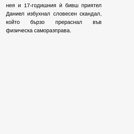
нея и 17-годишния ѝ бивш приятел
Даниел избухнал словесен скандал,
който бързо прераснал във
физическа саморазправа.