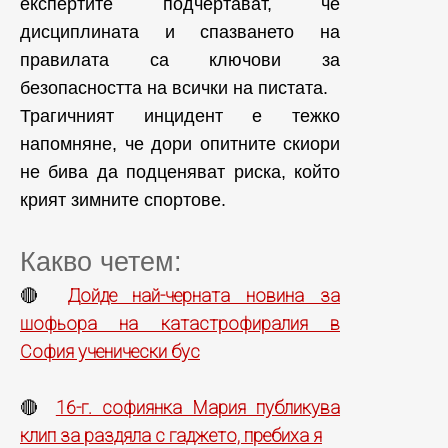
експертите подчертават, че
дисциплината и спазването на
правилата са ключови за
безопасността на всички на пистата.
Трагичният инцидент е тежко
напомняне, че дори опитните скиори
не бива да подценяват риска, който
крият зимните спортове.
Какво четем:
Дойде най-черната новина за
🔴
шофьора на катастрофиралия в
София ученически бус
16-г. софиянка Мария публикува
🔴
клип за раздяла с гаджето, пребиха я