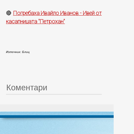
Погребаха Ивайло Иванов - Ивей от
🔴
касапницата "Петрохан"
Източник: Блиц
Коментари
© 20