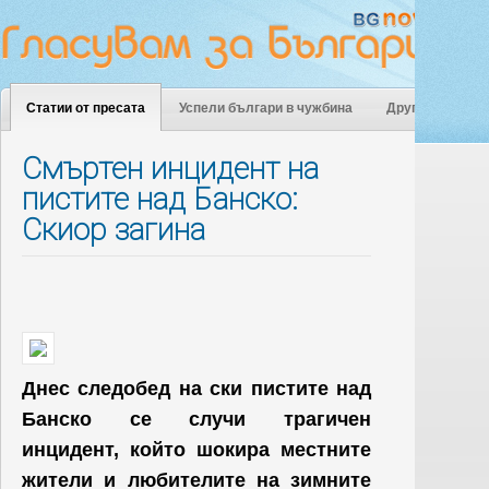
Статии от пресата
Успели българи в чужбина
Други
Смъртен инцидент на
пистите над Банско:
Скиор загина
Днес следобед на ски пистите над
Банско се случи трагичен
инцидент, който шокира местните
жители и любителите на зимните