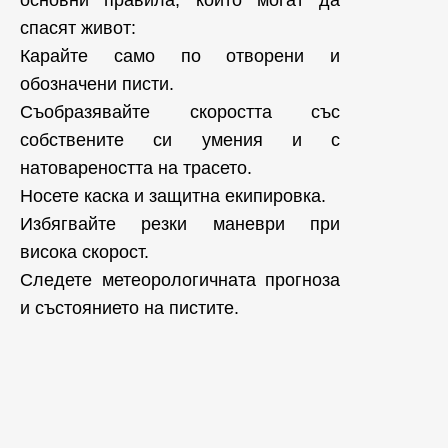
основни правила, които могат да
спасят живот:
Карайте само по отворени и
обозначени писти.
Съобразявайте скоростта със
собствените си умения и с
натовареността на трасето.
Носете каска и защитна екипировка.
Избягвайте резки маневри при
висока скорост.
Следете метеорологичната прогноза
и състоянието на пистите.