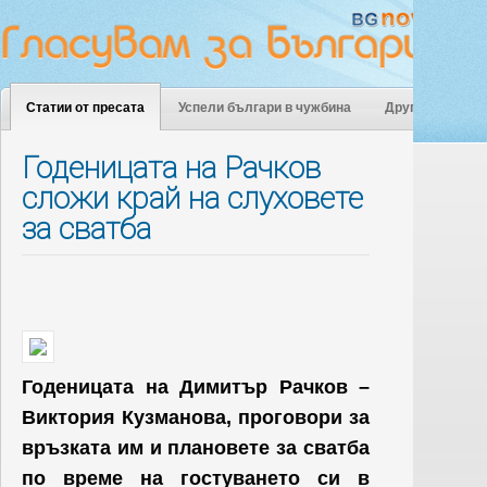
Статии от пресата
Успели българи в чужбина
Други
Годеницата на Рачков
сложи край на слуховете
за сватба
Годеницата на Димитър Рачков –
Виктория Кузманова, проговори за
връзката им и плановете за сватба
по време на гостуването си в