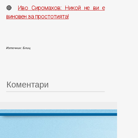
Иво Сиромахов: Никой не ви е
🔴
виновен за простотията!
Източник: Блиц
Коментари
© 20