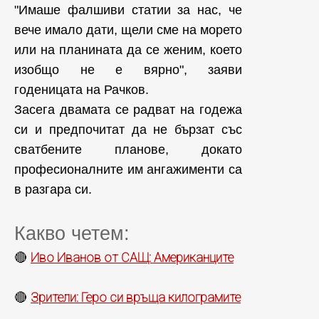
"Имаше фалшиви статии за нас, че
вече имало дати, щели сме на морето
или на планината да се женим, което
изобщо не е вярно", заяви
годеницата на Рачков.
Засега двамата се радват на годежа
си и предпочитат да не бързат със
сватбените планове, докато
професионалните им ангажименти са
в разгара си.
Какво четем:
Иво Иванов от САЩ: Американците
🔴
Зрители: Геро си връща килограмите
🔴