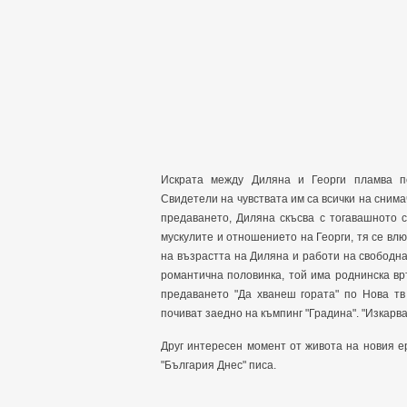
Искрата между Диляна и Георги пламва по
Свидетели на чувствата им са всички на сним
предаването, Диляна скъсва с тогавашното 
мускулите и отношението на Георги, тя се влю
на възрастта на Диляна и работи на свободна
романтична половинка, той има роднинска вр
предаването "Да хванеш гората" по Нова тв
почиват заедно на къмпинг "Градина". "Изкарва
Друг интересен момент от живота на новия ер
"България Днес" писа.