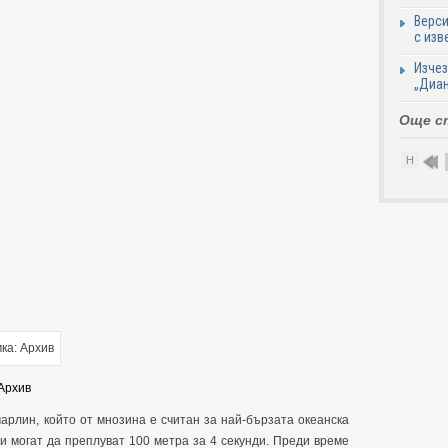
Верси
с изв
Изчез
„Диан
Още с
Н
Архив
арлин, който от мнозина е считан за най-бързата океанска
и могат да преплуват 100 метра за 4 секунди. Преди време