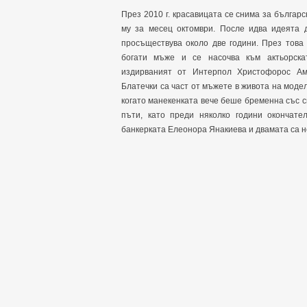
През 2010 г. красавицата се снима за българ
му за месец октомври. После идва идеята 
просъществува около две години. През това
богати мъже и се насочва към актьорска
издирваният от Интерпол Христофорос Ам
Блатечки са част от мъжете в живота на модел
когато манекенката вече беше бременна със с
пъти, като преди няколко години окончате
банкерката Елеонора Янакиева и двамата са 