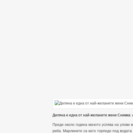
Диляна е една от най-желаните жени Снимка: 
Преди около година мачото успява на улови м
риба. Марлините са като торпедо под водата 