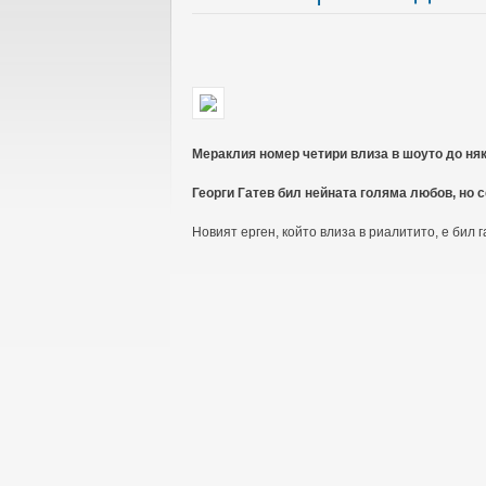
Мераклия номер четири влиза в шоуто до ня
Георги Гатев бил нейната голяма любов, но 
Новият ерген, който влиза в риалитито, е бил 