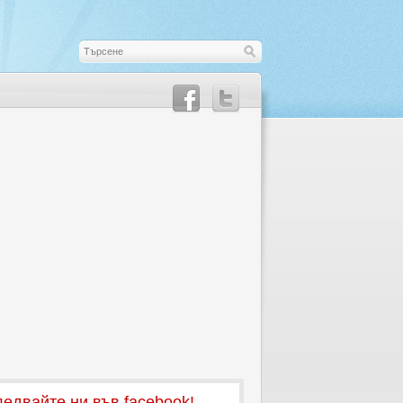
едвайте ни във facebook!