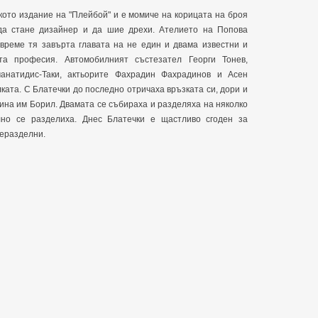
ското издание на "Плейбой" и е момиче на корицата на броя
да стане дизайнер и да шие дрехи. Ателието на Попова
 време тя завърта главата на не един и двама известни и
та професия. Автомобилният състезател Георги Тонев,
анатидис-Таки, актьорите Фахрадин Фахрадинов и Асен
ката. С Блатечки до последно отричаха връзката си, дори и
ина им Борил. Двамата се събираха и разделяха на няколко
лно се разделиха. Днес Блатечки е щастливо сгоден за
неразделни.