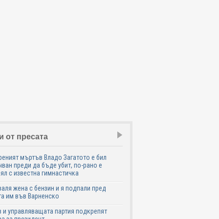
и от пресата
еният мъртъв Владо Загатото е бил
ван преди да бъде убит, по-рано е
ял с известна гимнастичка
аля жена с бензин и я подпали пред
а им във Варненско
 и управляващата партия подкрепят