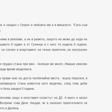
не е заедно с Георги и любовта им е в миналото. "Сега съм
.
нима в реклами, а не в ревюта, защото не може да ходи на
ървото й гадже е от Гулянци и с него тя ходила 6 години.
 се случил в апартамент на техни приятели, на неутрален
по-трудно стана при мен - болеше ме много. Имаше няколко
преди време моделката.
 прави секс на доста необичайни места - върху пералня, в
хубавицата стана известна като моделка, след това доби
то бяха заедно 5 години.
бяснява защо я изоставил солистът на Д2. А както е казал
 Въпреки това Дичо твърди, че е запазил приятелските си
ито и Диляна.