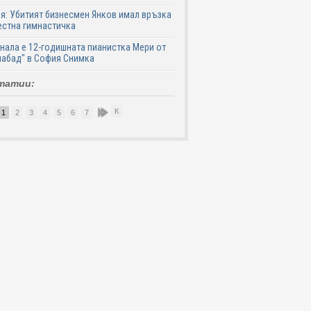
я: Убитият бизнесмен Янков имал връзка
естна гимнастичка
нала е 12-годишната пианистка Мери от
абад" в София Снимка
татии:
К
1
2
3
4
5
6
7
8
9
10