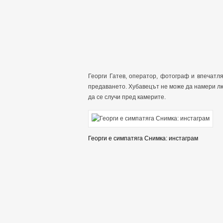
Георги Гатев, оператор, фотограф и впечатл
предаването. Хубавецът не може да намери люб
да се случи пред камерите.
Георги е симпатяга Снимка: инстаграм