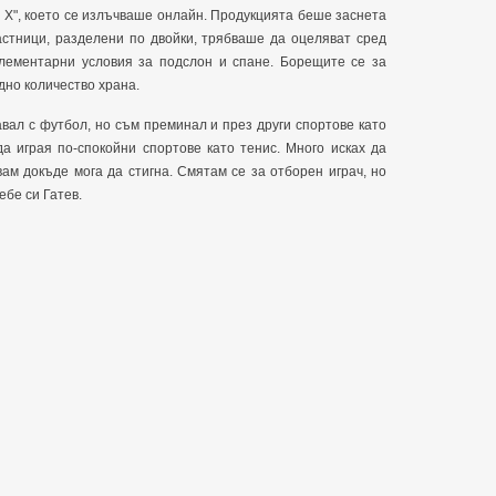
а Х", което се излъчваше онлайн. Продукцията беше заснета
частници, разделени по двойки, трябваше да оцеляват сред
елементарни условия за подслон и спане. Борещите се за
дно количество храна.
авал с футбол, но съм преминал и през други спортове като
да играя по-спокойни спортове като тенис. Много исках да
вам докъде мога да стигна. Смятам се за отборен играч, но
ебе си Гатев.