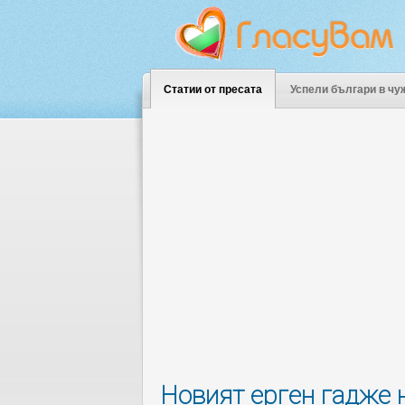
Статии от пресата
Успели българи в чу
Новият ерген гадже 