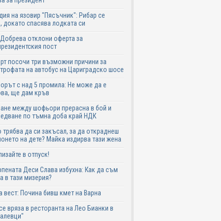
а за президент
дия на язовир "Пясъчник": Рибар се
, докато спасява лодката си
Добрева отклони оферта за
резидентския пост
рт посочи три възможни причини за
трофата на автобус на Цариградско шосе
рът с над 5 промила: Не може да е
ва, ще дам кръв
ане между шофьори прерасна в бой и
едване по тъмна доба край НДК
 трябва да си закъсал, за да откраднеш
онето на дете? Майка издирва тази жена
лизайте в отпуск!
пената Деси Слава избухна: Как да съм
а в тази мизерия?
 вест: Почина бивш кмет на Варна
се вряза в ресторанта на Лео Бианки в
галевци"