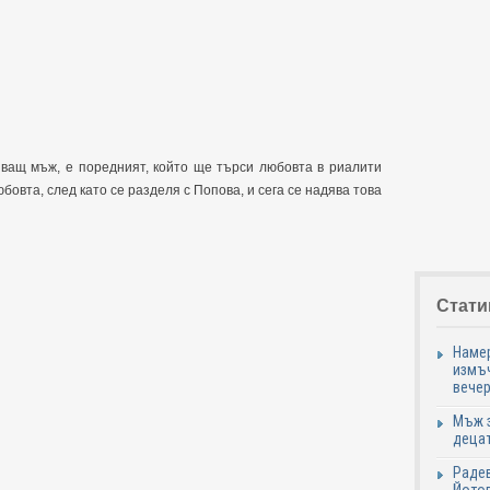
яващ мъж, е поредният, който ще търси любовта в риалити
овта, след като се разделя с Попова, и сега се надява това
Стати
Намер
измъч
вечер
Мъж з
децат
Радев