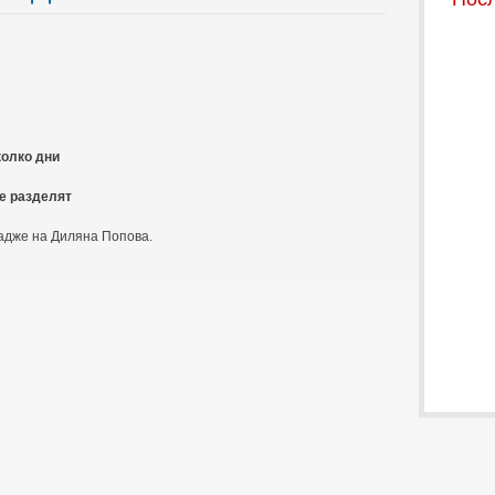
колко дни
се разделят
гадже на Диляна Попова.