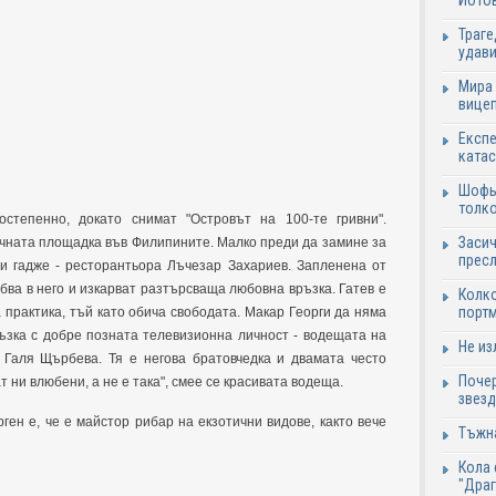
Йотов
Траге
удави
Мира 
вицеп
Експе
катас
Шофьо
толко
степенно, докато снимат "Островът на 100-те гривни".
Засич
ачната площадка във Филипините. Малко преди да замине за
пресл
си гадже - ресторантьора Лъчезар Захариев. Запленена от
бва в него и изкарват разтърсваща любовна връзка. Гатев е
Колко
портм
 практика, тъй като обича свободата. Макар Георги да няма
ъзка с добре позната телевизионна личност - водещата на
Не из
 Галя Щърбева. Тя е негова братовчедка и двамата често
Почер
т ни влюбени, а не е така", смее се красивата водеща.
звезд
ген е, че е майстор рибар на екзотични видове, както вече
Тъжна
Кола 
"Дра