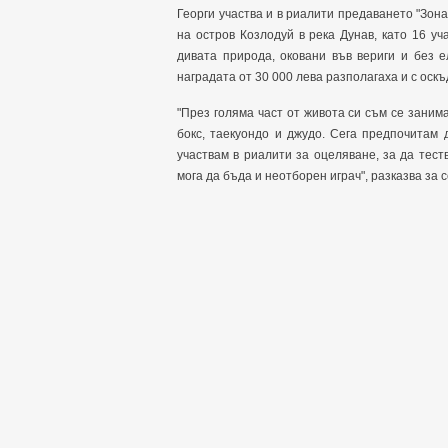
Георги участва и в риалити предаването "Зон
на остров Козлодуй в река Дунав, като 16 у
дивата природа, оковани във вериги и без 
наградата от 30 000 лева разполагаха и с оскъ
"През голяма част от живота си съм се заним
бокс, таекуондо и джудо. Сега предпочитам 
участвам в риалити за оцеляване, за да тест
мога да бъда и неотборен играч", разказва за с