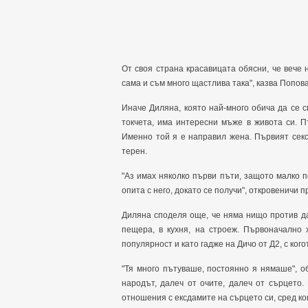
От своя страна красавицата обясни, че вече 
сама и съм много щастлива така", казва Попова
Иначе Диляна, която най-много обича да се с
токчета, има интересни мъже в живота си. П
Именно той я е направил жена. Първият секс
терен.
"Аз имах няколко първи пъти, защото малко 
опита с него, докато се получи", откровеничи 
Диляна споделя още, че няма нищо против да
пещера, в кухня, на строеж. Първоначално 
популярност и като гадже на Дичо от Д2, с кого
"Тя много пътуваше, постоянно я нямаше", о
народът, далеч от очите, далеч от сърцето.
отношения с ексдамите на сърцето си, сред ко