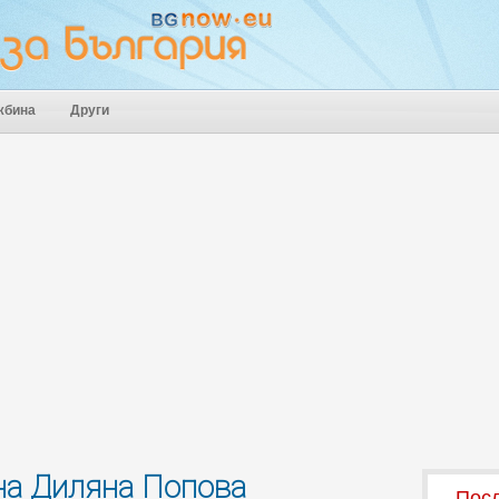
жбина
Други
на Диляна Попова
Посл