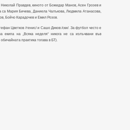
 Николай Правдев, киното от Божидар Манов, Асен Грозев и
а са Мария Бичева, Даниела Чалъкова, Людмила Атанасова,
в, Бойчо Карадочев и Емил Розов.
ефан Цветков /тенис/ и Сашо Диков /ски/. За футбол често е
а екипа на „Всяка неделя“ никога не са излъчвани във
обичайната практика тогава в БТ).