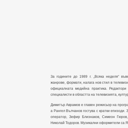
За годините до 1989 г. „Всяка неделя“ във
жанрове, формати, налага нов стил в телеви
официалната медийна практика. Редактори
специалисти в областта на телевизията, култу
Димитър Аврамов е главен режисьор на програ
а Рангел Вълчанов гостува с кратки епизоди.
оператор, Зефир Близнаков, Симеон Гюров
Николай Тодоров. Музикални оформители са Я