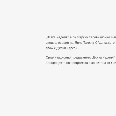
„Всяка неделя“ е българско телевизионно м
специализация на Янчо Таков в САЩ, където 
show с Джони Карсон.
Организационно предаването „Всяка неделя“ 
Концепцията на програмата е защитена от Янчо