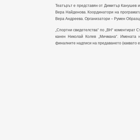
Театърът е представян от Димитър Канушев и
Вера Найденова. Координатори на програмат
Вера Андреева. Организатори – Румен Образцо
„Спортни свидетелства“ по „ВН“ коментират Ст
канен Николай Колев „Мичмана“. Имената н
финалните надписи на предаването (каквато е 