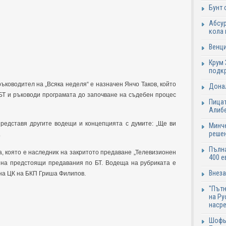
Бунт 
Абсур
кола 
Венци
Крум 
подк
ъководител на „Всяка неделя“ е назначен Янчо Таков, който
Донал
 БТ и ръководи програмата до започване на съдебен процес
Пицат
Алиб
представя другите водещи и концепцията с думите: „Ще ви
Минче
решен
.
Пълна
, която е наследник на закритото предаване „Телевизионен
400 е
е на предстоящи предавания по БТ. Водеща на рубриката е
Внеза
на ЦК на БКП Гриша Филипов.
"Пътн
на Ру
наср
Шофьо