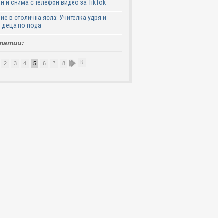
н и снима с телефон видео за TikTok
ие в столична ясла: Учителка удря и
 деца по пода
татии:
К
2
3
4
5
6
7
8
9
10