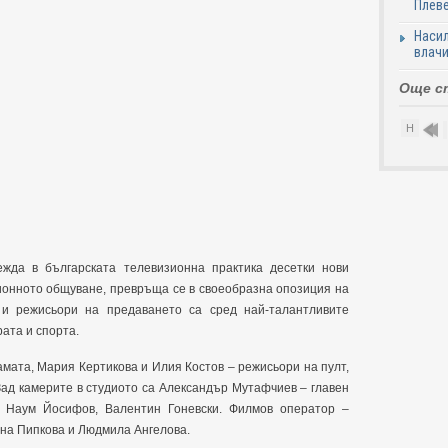
Плеве
Насил
влачи
Още с
Н
1
ежда в българската телевизионна практика десетки нови
зионното общуване, превръща се в своеобразна опозиция на
 и режисьори на предаването са сред най-талантливите
рата и спорта.
мата, Мария Кертикова и Илия Костов – режисьори на пулт,
 Зад камерите в студиото са Александър Мутафчиев – главен
, Наум Йосифов, Валентин Гоневски. Филмов оператор –
на Пипкова и Людмила Ангелова.