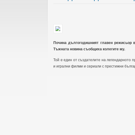
Почина дългогодишният главен режисьор 
Тъжната новина съобщиха колегите му.
Той е един от създателите на легендарното п
и игрални филми и сериали с престижни бълга