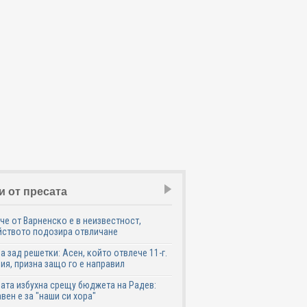
и от пресата
е от Варненско е в неизвестност,
йството подозира отвличане
а зад решетки: Асен, който отвлече 11-г.
ия, призна защо го е направил
ата избухна срещу бюджета на Радев:
вен е за "наши си хора"