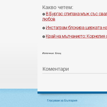
Какво четем:
В Бургас спипаха мъж със свале
🔴
любов
Инстаграм блокира щерката на
🔴
Край на мълчанието: Корнелия
🔴
Източник: Блиц
Коментари
Гласувам за България