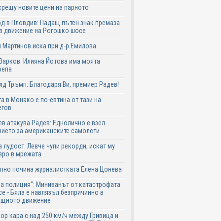
срещу новите цени на парното
д в Пловдив: Падащ пътен знак премаза
в движение на Рогошко шосе
 Мартинов иска при д-р Емилова
Зарков: Илияна Йотова има моята
репа
д Тръмп: Благодаря Ви, премиер Радев!
а в Монако е по-евтина от тази на
егов
в атакува Радев: Еднолично е взел
ието за американските самолети
 лудост: Левче чупи рекорди, искат му
вро в мрежата
пно почина журналистката Елена Цонева
а полиция": Миниванът от катастрофата
се - Бяла е навлязъл безпричинно в
ещното движение
р кара с над 250 км/ч между Гривица и