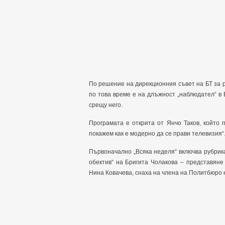
По решение на дирекционния съвет на БТ за р
по това време е на длъжност „наблюдател“ в
срещу него.
Програмата е открита от Янчо Таков, който 
покажем как е модерно да се прави телевизия“
Първоначално „Всяка неделя“ включва рубрика
обектив“ на Бригита Чолакова – представян
Нина Ковачева, снаха на члена на Политбюро 