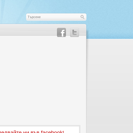
едвайте ни във facebook!