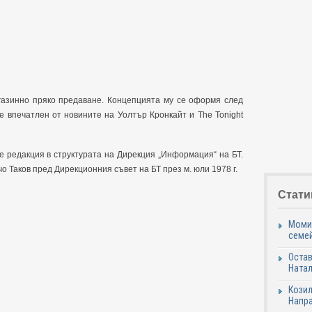
агазинно пряко предаване. Концепцията му се оформя след
е впечатлен от новините на Уолтър Кронкайт и The Tonight
е редакция в структурата на Дирекция „Информация“ на БТ.
 Таков пред Дирекционния съвет на БТ през м. юли 1978 г.
Стати
Момич
семе
Остав
Натал
Козил
Напра