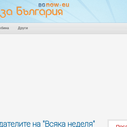
жбина
Други
дателите на "Всяка неделя"
Посл