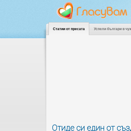
Статии от пресата
Успели българи в чу
Отиде си един от съз