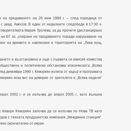
е на предаването на 26 юни 1989 г. – след поредица от
с акад. Амосов. В един от неделните следобеди в 17:30 ч.
 говорителката Мария Тролева, за да прочете (дистанцирано
о на БТ за „спиране на предаването поради нарушаване на
ане на времето и навлизане в територията на „Лека нощ,
ането е възстановено и още с първата си емисия измества
 обществена и политическа обстановка класическата „Всяка
лед декември 1990 г. Кеворкян излиза от кадър и програмата
Кеворкян иска вот на доверие от зрителите и „Всяка неделя“
рил 2002 г. и се излъчва до април 2005 г., като външна
с Кеворк Кеворкян започва да се излъчва по Нова ТВ като
удов с тяхната продуцентска компания „Междинна станция“.
яно окончателно от екран.