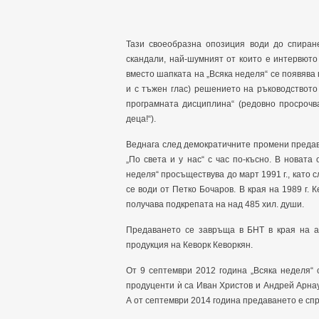
Тази своеобразна опозиция води до спиран
скандали, най-шумният от които е интервюто 
вместо шапката на „Всяка неделя“ се появява
и с тъжен глас) решението на ръководствот
програмната дисциплина“ (редовно просрочв
деца!“).
Веднага след демократичните промени предав
„По света и у нас“ с час по-късно. В новата
неделя“ просъществува до март 1991 г., като с
се води от Петко Бочаров. В края на 1989 г. 
получава подкрепата на над 485 хил. души.
Предаването се завръща в БНТ в края на ап
продукция на Кеворк Кеворкян.
От 9 септември 2012 година „Всяка неделя“ 
продуценти ѝ са Иван Христов и Андрей Арна
А от септември 2014 година предаването е спр