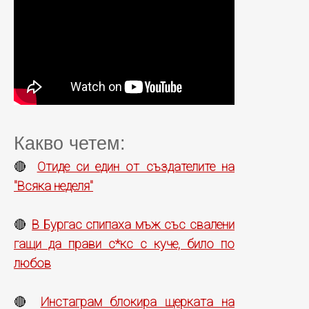
Какво четем:
Отиде си един от създателите на
🔴
"Всяка неделя"
В Бургас спипаха мъж със свалени
🔴
гащи да прави с*кс с куче, било по
любов
Инстаграм блокира щерката на
🔴