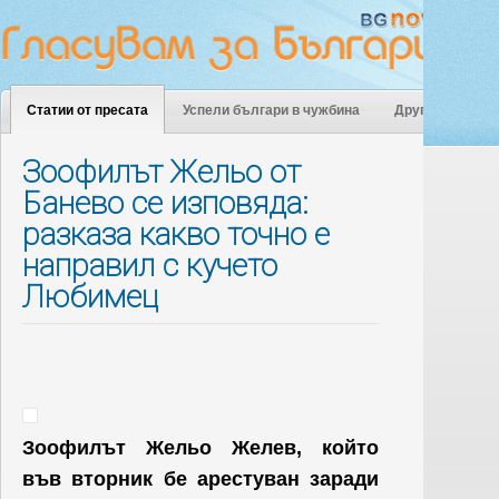
Статии от пресата
Успели българи в чужбина
Други
Зоофилът Жельо от
Банево се изповяда:
разказа какво точно е
направил с кучето
Любимец
Зоофилът Жельо Желев, който
във вторник бе арестуван заради