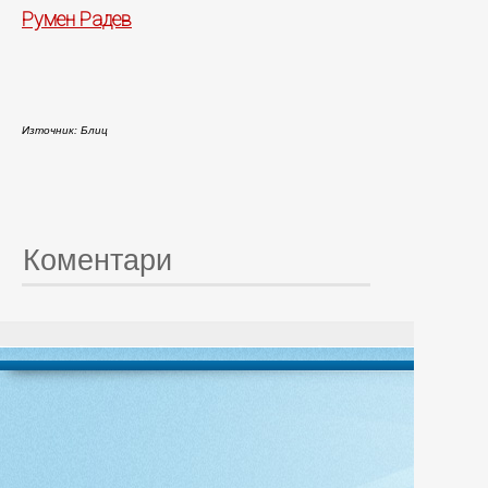
Румен Радев
Източник: Блиц
Коментари
© 20