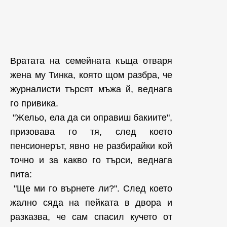
Вратата на семейната къща отваря
жена му Тинка, която щом разбра, че
журналисти търсят мъжа й, веднага
го привика.
"Жельо, ела да си оправиш бакиите",
призовава го тя, след което
пенсионерът, явно не разбирайки кой
точно и за какво го търси, веднага
пита:
"Ще ми го върнете ли?". След което
жално сяда на пейката в двора и
разказва, че сам спасил кучето от