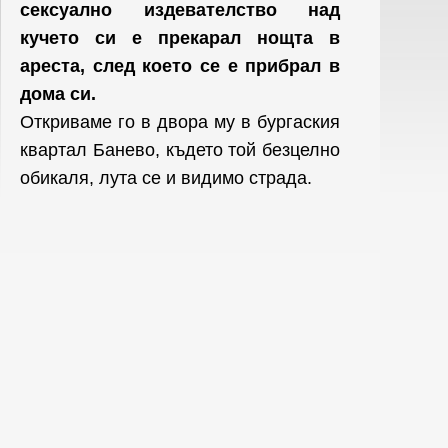
сексуално издевателство над
кучето си е прекарал нощта в
ареста, след което се е прибрал в
дома си.
Oткриваме го в двора му в бургаския
квартал Банево, където той безцелно
обикаля, лута се и видимо страда.