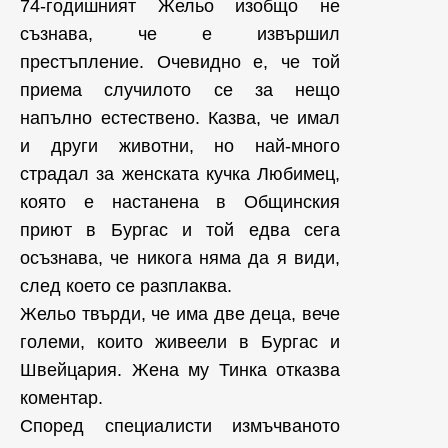
74-годишният Жельо изобщо не
съзнава, че е извършил
престъпление. Очевидно е, че той
приема случилото се за нещо
напълно естествено. Казва, че имал
и други животни, но най-много
страдал за женската кучка Любимец,
която е настанена в Общинския
приют в Бургас и той едва сега
осъзнава, че никога няма да я види,
след което се разплаква.
Жельо твърди, че има две деца, вече
големи, които живеели в Бургас и
Швейцария. Жена му Тинка отказва
коментар.
Според специалисти измъчваното