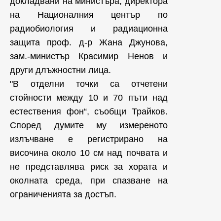
докладвани на министъра, директора
на Националния център по
радиобиология и радиационна
защита проф. д-р Жана Джунова,
зам.-министър Красимир Ненов и
други длъжностни лица.
"В отделни точки са отчетени
стойности между 10 и 70 пъти над
естествения фон“, съобщи Трайков.
Според думите му измереното
излъчване е регистрирано на
височина около 10 см над почвата и
не представлява риск за хората и
околната среда, при спазване на
ограниченията за достъп.