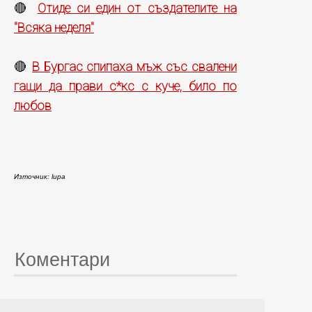
Отиде си един от създателите на
🔴
"Всяка неделя"
В Бургас спипаха мъж със свалени
🔴
гащи да прави с*кс с куче, било по
любов
Източник: lupa
Коментари