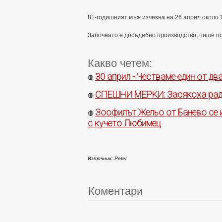
81-годишният мъж изчезна на 26 април около 1
Започнато е досъдебно производство, пише nov
Какво четем:
30 април - Честваме един от д
🔴
СПЕШНИ МЕРКИ: Засякоха ради
🔴
Зоофилът Жельо от Банево се 
🔴
с кучето Любимец
Източник: Petel
Коментари