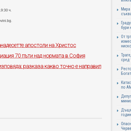
влязъ
Мира 
9:30 ч.
съква
ini.bg.
Граду
бури 
От тр
измес
ванадесетте апостоли на Христос
ниско
Траге
ация 70 пъти над нормата в София
сред 
изповяда: разказа какво точно е направил
Ресто
Богат
Катас
по АМ
Депут
минис
Дъще
годин
Опасн
Черве