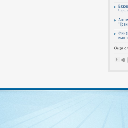
Важна
Черно
Автом
"Трак
Финан
имотн
Още с
Н