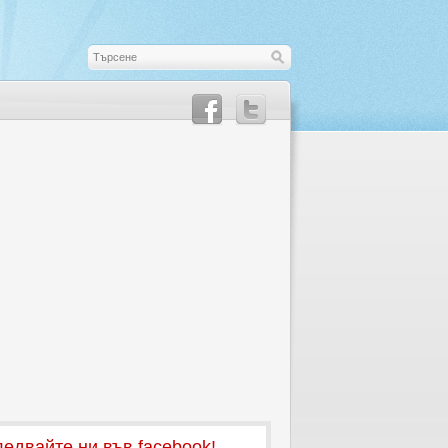
едвайте ни във facebook!