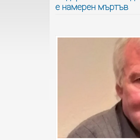
е намерен мъртъв