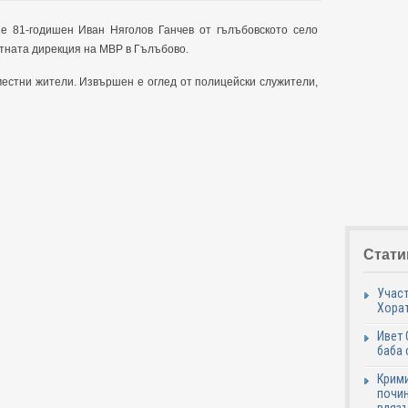
не 81-годишен Иван Няголов Ганчев от гълъбовското село
тната дирекция на МВР в Гълъбово.
естни жители. Извършен е оглед от полицейски служители,
Стати
Участ
Хорат
Ивет 
баба 
Крими
почин