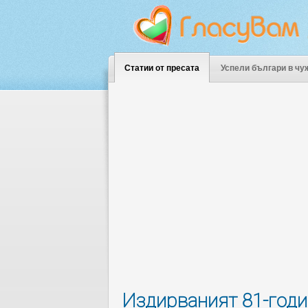
Статии от пресата
Успели българи в чу
Издирваният 81-годи