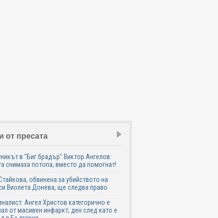
и от пресата
никът в "Биг брадър" Виктор Ангелов:
а снимаха потопа, вместо да помогнат!
Стайкова, обвинена за убийството на
си Виолета Донева, ще следва право
налист: Ангел Христов категорично е
ал от масивен инфаркт, ден след като е