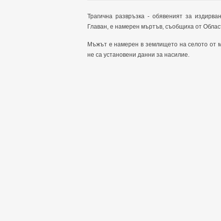
Трагична развръзка - обявеният за издирва
Главан, е намерен мъртъв, съобщиха от Облас
Мъжът е намерен в землището на селото от м
не са установени данни за насилие.