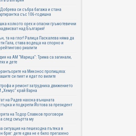
л в България
Добрева си събра багажа и стана
ртирантка със 106-годишна
шка колкото орех и опасни гръмотевични
надвисват над България!
ън, та на глог! Ралица Паскалева няма да
ти Гала, става водеща на спорно и
рейтингово риалити
дия на АМ "Марица": Трима са загинали,
тях и дете
рантьорите на Миконос пропищяха:
ашите си пият и ядат по вилите
трофа и ремонт затрудниха движението
 „Хемус" край Варна
ат на Радев нахока външната
търка и подкрепи Йотова за президент
рята на Тодор Славков проговори
а след смъртта му
а ситуация на пешеходна пътека в
н бряг: дете едва не е било прегазено