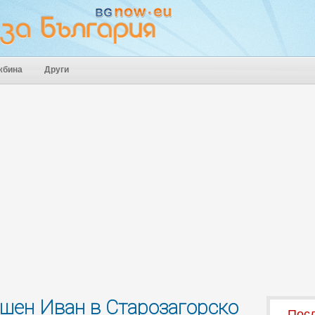
жбина
Други
шен Иван в Старозагорско
Посл