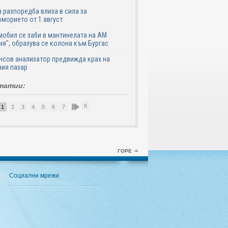
 разпоредба влиза в сила за
морието от 1 август
обил се заби в мантинелата на АМ
ия", образува се колона към Бургас
сов анализатор предвижда крах на
ия пазар
татии:
К
1
2
3
4
5
6
7
8
9
10
ГОРЕ
Социални мрежи