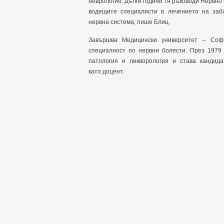
неврология. Дълги години тя ръководи Нервно
водещите специалисти в лечението на заб
нервна система, пише Блиц.
Завършва Медицински университет – Софи
специалност по нервни болести. През 1979 
патология и ликворология и става кандида
като доцент.