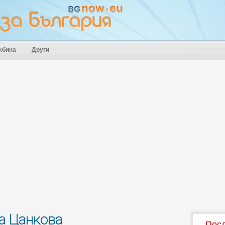
жбина
Други
ка Цанкова
Посл