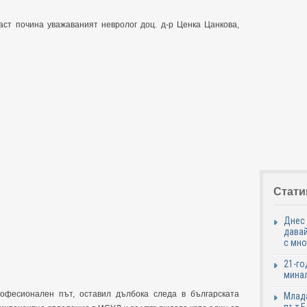
аст почина уважаваният невролог доц. д-р Ценка Цанкова,
Стати
Днес 
давай
с мно
21-го
минал
офесионален път, оставил дълбока следа в българската
Млада