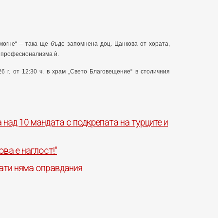
омогне“ – така ще бъде запомнена доц. Цанкова от хората,
а професионализма ѝ.
 г. от 12:30 ч. в храм „Свето Благовещение“ в столичния
 над 10 мандата с подкрепата на турците и
ова е наглост!"
тати няма оправдания