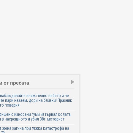
и от пресата
наблюдавайте внимателно небето и не
те пари назаем, дори на близки! Празник
го поверия:
дишен с износени гуми изтървал колата,
 в насрещното и убил 38г. моторист
 жена загина при тежка катастрофа на