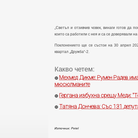
„Светъл и отзивчив човек, винаги готов да п
които са работили с нея и са се доверявали н
Поклонението ще се състои на 30 април 2026
квартал „Дружба“-2.
Какво четем:
Мехмед Дикме: Румен Радев има
🔴
мюсюлманите
Гергана избухна срещу Меди: "Т
🔴
Татяна Дончева: Със 131 депу
🔴
Източник: Petel