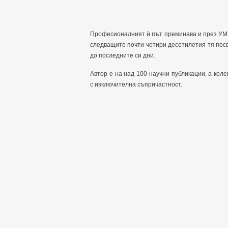
Професионалният ѝ път преминава и през УМБА
следващите почти четири десетилетия тя пос
до последните си дни.
Автор е на над 100 научни публикации, а коле
с изключителна съпричастност.