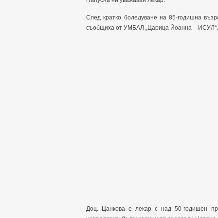
Напусна ни уважаван лекар.
След кратко боледуване на 85-годишна възр
съобщиха от УМБАЛ „Царица Йоанна – ИСУЛ“.
Доц. Цанкова е лекар с над 50-годишен пр