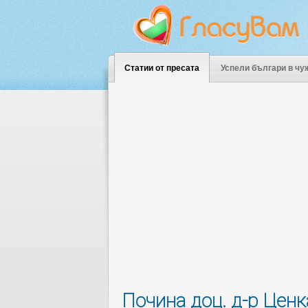
Статии от пресата
Успели българи в чу
Почина доц. д-р Цен