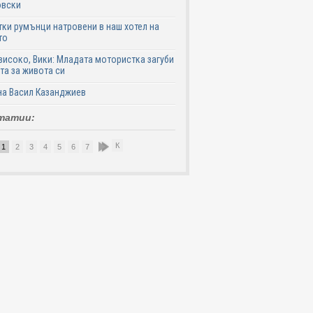
овски
ки румънци натровени в наш хотел на
то
високо, Вики: Младата мотористка загуби
та за живота си
на Васил Казанджиев
татии:
К
1
2
3
4
5
6
7
8
9
10