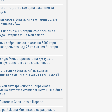
-79
агат по-дълга коледна ваканция за
ците
Григорова: България не е партньор, а е
инена на САЩ
я просълзи България със спомен за
да Захариева: "За мен е чест"
ния забранява алкохола на 5400 гари
нападението над 26-годишния българин
ли до Министерството на културата
и вулгарното шоу на фолк певица
рогресивна България" предлагат
цията на депутатите да бъде от 5 до 23
т
ичен автотранспорт": Спирачната
ма на автобуса от вчерашното ПТП е била
авна
Дикова в Спешното в Царево
в рая! Ирена Милянкова се раздели с