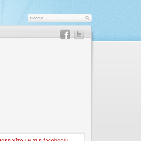
едвайте ни във facebook!