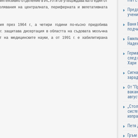
път Е
 интензивно отделение в ИСУЛ и се утвърждава като един от
олявания на централната, периферната и вегетативната
Предл
учени
Ваня 
я през 1964 г., а четири години по-късно придобива
подч
г. защитава дисертация в областта на съдовата мозъчна
т на медицинските науки, а от 1991 г. е хабилитирана
Емили
Надеж
Герма
след 
Хари
Сигна
зарад
От "П
вакан
авгус
„Стол
систе
изпр
Петя 
Гръм 