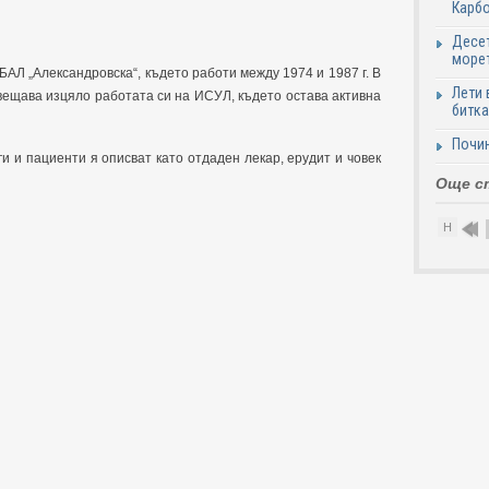
Карб
Десет
море
Л „Александровска“, където работи между 1974 и 1987 г. В
Лети 
вещава изцяло работата си на ИСУЛ, където остава активна
битка
Почи
ги и пациенти я описват като отдаден лекар, ерудит и човек
Още с
Н