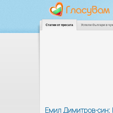
Статии от пресата
Успели българи в чу
Емил Димитров-син: 