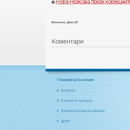
Нора Недкова преди корекциите
🔴
Източник: Днес.БГ
Коментари
Гласувам за България
За блога
Статии от пресата
Успели българи в чужбина
Други