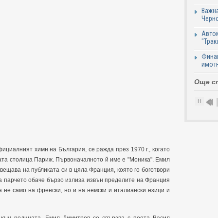
Важна
Черно
Автом
"Трак
Финан
имотн
Още с
Н
ициалният химн на България, се ражда през 1970 г., когато
ата столица Париж. Първоначалното й име е "Моника". Емил
вещава на публиката си в цяла Франция, която го боготвори
на парчето обаче бързо излиза извън пределите на Франция
 не само на френски, но и на немски и италиански езици и