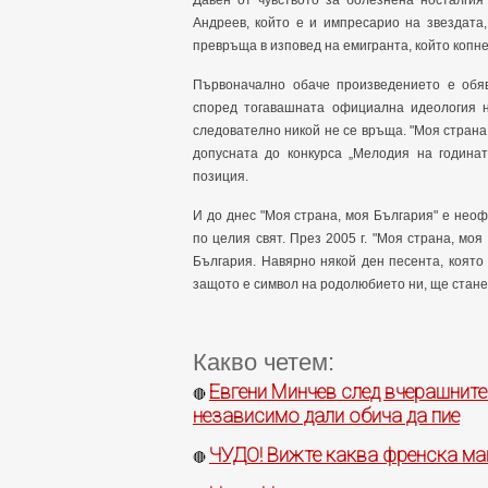
Давен от чувството за болезнена носталгия
Андреев, който е и импресарио на звездата,
превръща в изповед на емигранта, който копне
Първоначално обаче произведението е обяве
според тогавашната официална идеология н
следователно никой не се връща. "Моя страна
допусната до конкурса „Мелодия на годинат
позиция.
И до днес "Моя страна, моя България" е нео
по целия свят. През 2005 г. "Моя страна, мо
България. Навярно някой ден песента, която
защото е символ на родолюбието ни, ще стане
Какво четем:
Евгени Минчев след вчерашните
🔴
независимо дали обича да пие
ЧУДО! Вижте каква френска ма
🔴