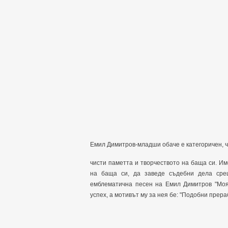
Емил Димитров-младши обаче е категоричен, че
чисти паметта и творчеството на баща си. Им
на баща си, да заведе съдебни дела сре
емблематична песен на Емил Димитров "Моя 
успех, а мотивът му за нея бе: "Подобни прер