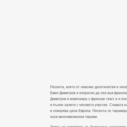
Песента, която от няколко десетилетия е неоф
Емил Димитров е изпратен да пее във френск
Димитров я композира с френски текст и я пос
и пълни залите с неговото участие. Славата 
и покорява цяла Европа. Песента се тиражира
носи многомилионни тиражи.