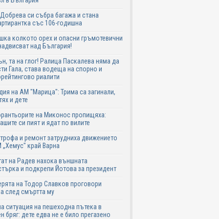
л в България
Добрева си събра багажа и стана
ртирантка със 106-годишна
шка колкото орех и опасни гръмотевични
надвисват над България!
ън, та на глог! Ралица Паскалева няма да
ти Гала, става водеща на спорно и
рейтингово риалити
дия на АМ "Марица": Трима са загинали,
тях и дете
рантьорите на Миконос пропищяха:
ашите си пият и ядат по вилите
трофа и ремонт затрудниха движението
 „Хемус" край Варна
ат на Радев нахока външната
търка и подкрепи Йотова за президент
рята на Тодор Славков проговори
а след смъртта му
а ситуация на пешеходна пътека в
н бряг: дете едва не е било прегазено