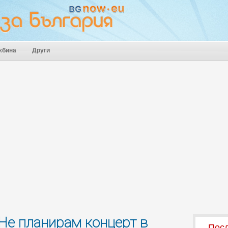
жбина
Други
Не планирам концерт в
Посл