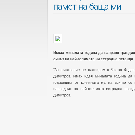
памет на баща ми
Исках миналата година да направя грандио
синът на най-голямата ни естрадна легенда
"За съжаление не планирам в близко бъдещ
Димитров. Имах идея миналата година да 
годишнина от кончината му, на всичко се 
наследник на най-голямата естрадна звез
Димитров.