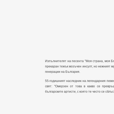
Изпълнителят на песента "Моя страна, моя Бъ
прекаран тежък мозъчен инсулт, но нежният му
генерации на България.
55-годишният наследник на легендарния певец
свят: "Омерзен от това в какво се превръ
българските артисти, с която те често се сблъс