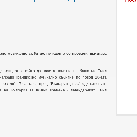
зно музикално събитие, но идеята се провали, признава
е концерт, с който да почета паметта на баща ми Емил
направя грандиозно музикално събитие по повод 20-ата
провали". Това каза пред "България днес" единственият
да на България за всички времена - легендарният Емил