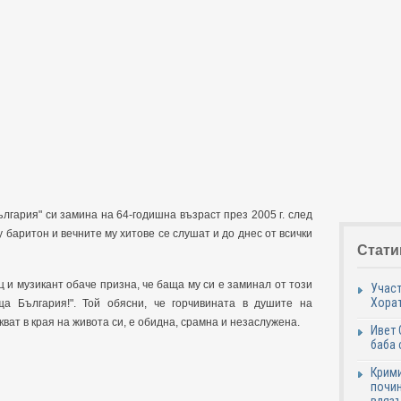
лгария" си замина на 64-годишна възраст през 2005 г. след
 баритон и вечните му хитове се слушат и до днес от всички
Стати
 и музикант обаче призна, че баща му си е заминал от този
Участ
Хорат
ща България!". Той обясни, че горчивината в душите на
кват в края на живота си, е обидна, срамна и незаслужена.
Ивет 
баба 
Крими
почин