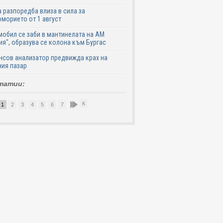
 разпоредба влиза в сила за
морието от 1 август
обил се заби в мантинелата на АМ
ия", образува се колона към Бургас
сов анализатор предвижда крах на
ия пазар
татии:
К
1
2
3
4
5
6
7
8
9
10