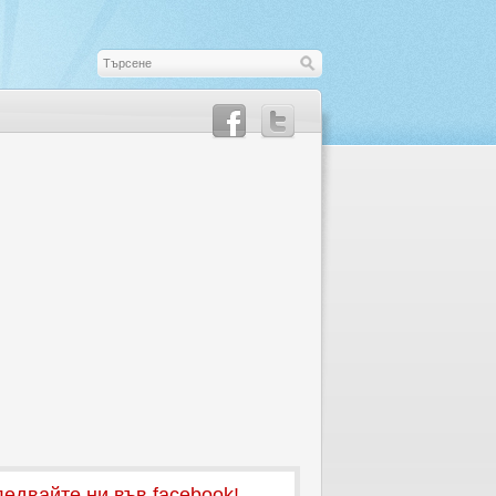
едвайте ни във facebook!