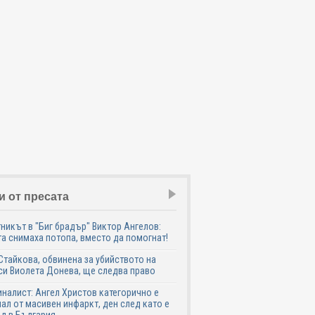
и от пресата
никът в "Биг брадър" Виктор Ангелов:
а снимаха потопа, вместо да помогнат!
Стайкова, обвинена за убийството на
си Виолета Донева, ще следва право
налист: Ангел Христов категорично е
ал от масивен инфаркт, ден след като е