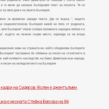
 към родината, Емил Димитров се свързва с поета Васил
 и го моли да напише българския текст за песента. Тя се
е за своя дом и за своята България.
но за вражеско заради текста „Ще се върна...", защото
а социалистическа България никой не бяга от родината,
, моя България" обаче събира огромната народна любов и е
а", където не печели първо място, нарежда се на втора
фициалния химн на страната ни, който обединява българите
я България" заслужено бе обявена за песен на столетието в
 е най-голямото наследство на Емил Димитров към народа,
 и песен на хилядолетието на България.
 кадри на Сидеров: Волен е джентълмен,
цка е иконата Стефка Берова на 84