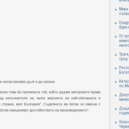
влязъ
Мира 
съква
Граду
бури 
От тр
измес
ниско
Траге
сред 
Ресто
Богат
Катас
 негов синовен дълг е да запази
по АМ
енно това бе причината той, който държи авторските права
Депут
щу изпълнителя на чалга версията на най-обичаната и
минис
страна, моя България". Съдебната му битка се овенча с
Дъще
аботки накърняват достойнството на произведението".
годин
Опасн
Черве