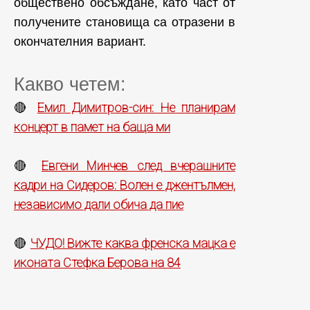
обществено обсъждане, като част от
получените становища са отразени в
окончателния вариант.
Какво четем:
Емил Димитров-син: Не планирам
🔴
концерт в памет на баща ми
Евгени Минчев след вчерашните
🔴
кадри на Сидеров: Волен е джентълмен,
независимо дали обича да пие
ЧУДО! Вижте каква френска мацка е
🔴
иконата Стефка Берова на 84