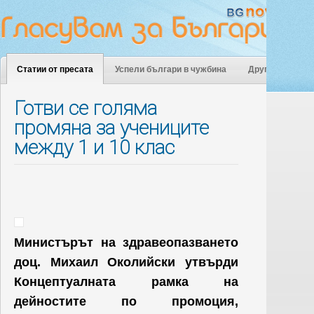
Статии от пресата
Успели българи в чужбина
Други
Готви се голяма
промяна за учениците
между 1 и 10 клас
Министърът на здравеопазването
доц.
Михаил Околийски утвърди
Концептуалната рамка на
дейностите по промоция,