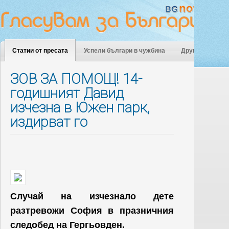
Статии от пресата
Успели българи в чужбина
Други
ЗОВ ЗА ПОМОЩ! 14-
годишният Давид
изчезна в Южен парк,
издирват го
Случай на изчезнало дете
разтревожи София в празничния
следобед на Гергьовден.