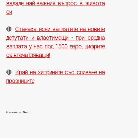
зададе най-важния въпрос в живота
си
Станаха ясни заплатите на новите
🔴
депутати и властимащи - при средна
заплата у нас под 1500 евро, цифрите
са впечатляващи!
Край на хитрините със сливане на
🔴
празниците
Източник: Блиц