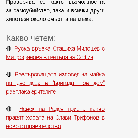
Проверява се както възможността
за самоубийство, така и всички други
хипотези около смъртта на мъжа.
Какво четем:
Руска връзка: Сгащиха Милошев с
🔴
Митрофанова в центъра на София
Разтърсващата изповед на майка
🔴
на две деца в "Бригада Нов дом"
разплака зрителите
Човек на Радев призна какво
🔴
правят хората на Слави Трифонов в
новото правителство