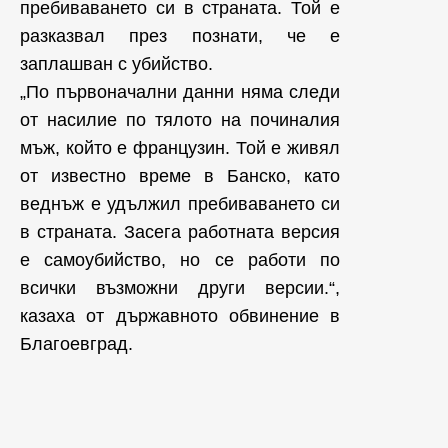
пребиваването си в страната. Той е
разказвал през познати, че е
заплашван с убийство.
„По първоначални данни няма следи
от насилие по тялото на починалия
мъж, който е французин. Той е живял
от известно време в Банско, като
веднъж е удължил пребиваването си
в страната. Засега работната версия
е самоубийство, но се работи по
всички възможни други версии.“,
казаха от държавното обвинение в
Благоевград.