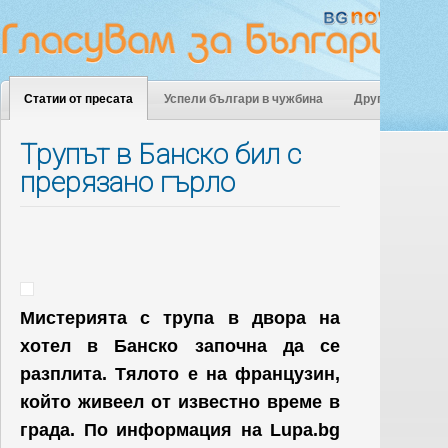
Статии от пресата
Успели българи в чужбина
Други
Трупът в Банско бил с
прерязано гърло
Мистерията с трупа в двора на
хотел в Банско започна да се
разплита. Тялото е на французин,
който живеел от известно време в
града. По информация на Lupa.bg