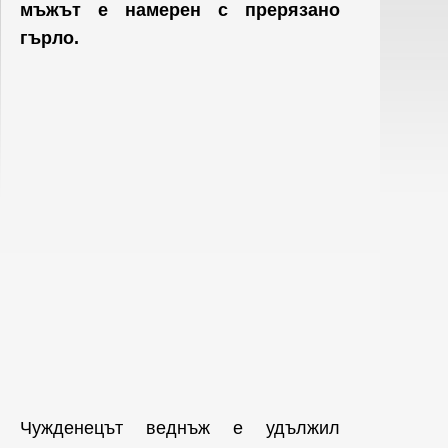
мъжът е намерен с прерязано
гърло.
Чужденецът веднъж е удължил